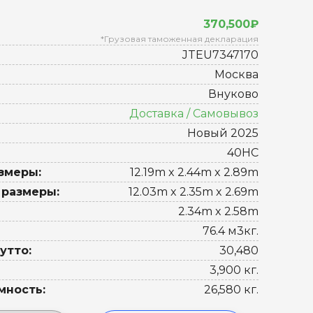
370,500₽
*Грузовая таможенная декларация
JTEU7347170
Москва
Внуково
Доставка / Самовывоз
Новый 2025
40HC
змеры:
12.19m x 2.44m x 2.89m
 размеры:
12.03m x 2.35m x 2.69m
2.34m x 2.58m
76.4 м3кг.
утто:
30,480
3,900 кг.
мность:
26,580 кг.