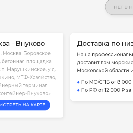
НЕТ В 
ва - Внуково
Доставка по ни
, Москва, Боровское
Наша профессиональ
, бетонная площадка
доставит вам морски
с.п. Марушкинское, у д.
Московской области 
кино, МТФ-Хозяйство,
●
По МО/СПБ от 8 000 
йнерный терминал
●
По РФ от 12 000 ₽ з
контейнер-Внуково»
МОТРЕТЬ НА КАРТЕ