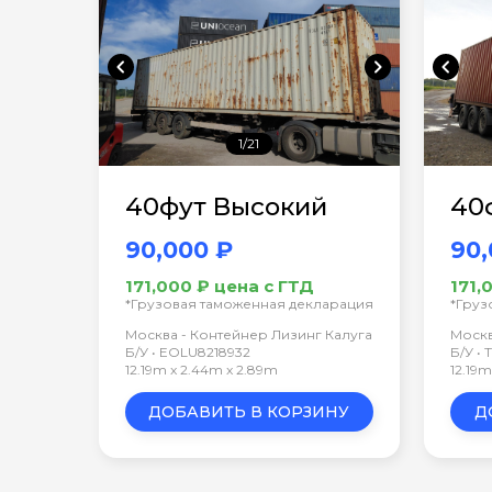
chevron_left
chevron_right
chevron_left
1/21
40фут Высокий
40
90,000 ₽
90,
171,000 ₽ цена с ГТД
171,
*Грузовая таможенная декларация
*Груз
Москва - Контейнер Лизинг Калуга
Москв
Б/У • EOLU8218932
Б/У •
12.19m x 2.44m x 2.89m
12.19
ДОБАВИТЬ В КОРЗИНУ
Д