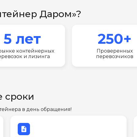
нтейнер Даром»?
5 лет
250+
рынке контейнерных
Проверенных
еревозок и лизинга
перевозчиков
е сроки
тейнера в день обращения!
description