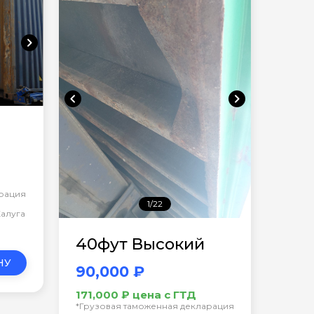
chevron_right
chevron_left
chevron_right
арация
1/22
Калуга
40фут Высокий
НУ
90,000 ₽
171,000 ₽ цена с ГТД
*Грузовая таможенная декларация