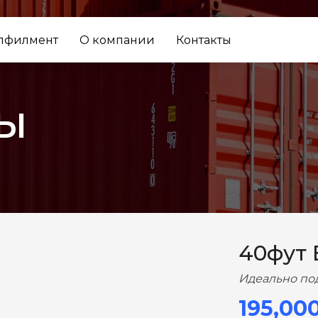
лфилмент
О компании
Контакты
ы
ВПЕРЕД
40фут
Идеально по
195,00