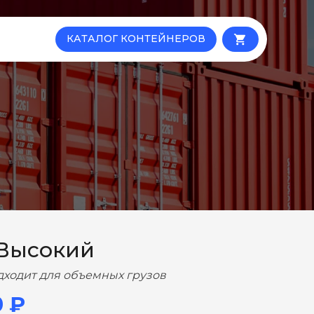
КАТАЛОГ КОНТЕЙНЕРОВ
local_grocery_store
 Высокий
дходит для объемных грузов
0 ₽