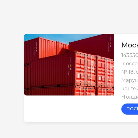
Моск
143350
шоссе
№ 18, 
Маруш
конте
«Голд
ПОС