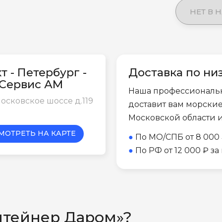
НЕТ В 
т - Петербург -
Доставка по ни
-Сервис АМ
Наша профессиональ
осковское шоссе д.119
доставит вам морски
Московской области 
МОТРЕТЬ НА КАРТЕ
●
По МО/СПБ от 8 000 
●
По РФ от 12 000 ₽ з
нтейнер Даром»?