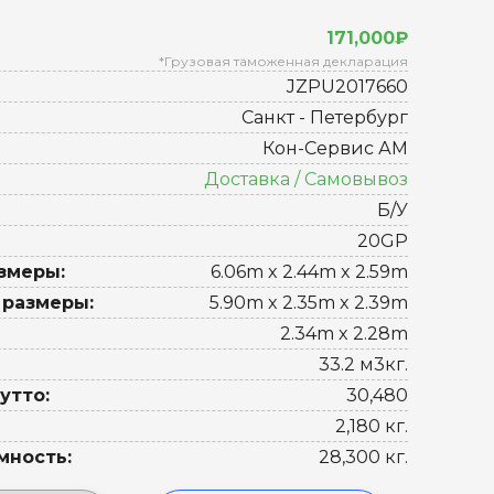
171,000₽
*Грузовая таможенная декларация
JZPU2017660
Санкт - Петербург
Кон-Сервис АМ
Доставка / Самовывоз
Б/У
20GP
змеры:
6.06m x 2.44m x 2.59m
 размеры:
5.90m x 2.35m x 2.39m
2.34m x 2.28m
33.2 м3кг.
утто:
30,480
2,180 кг.
мность:
28,300 кг.