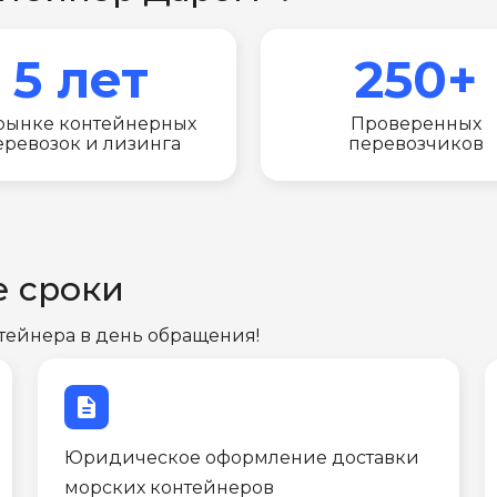
5 лет
250+
рынке контейнерных
Проверенных
еревозок и лизинга
перевозчиков
е сроки
тейнера в день обращения!
description
Юридическое оформление доставки
морских контейнеров