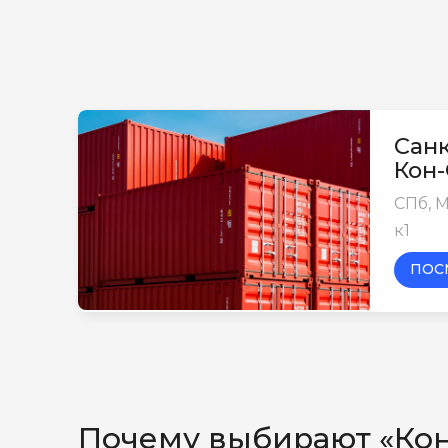
Санк
Кон
СПб, М
к1
ПОС
Почему выбирают «Ко