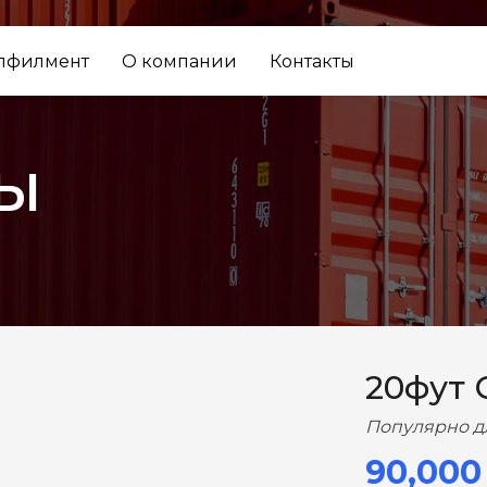
лфилмент
О компании
Контакты
ы
ВПЕРЕД
20фут 
Популярно д
90,000