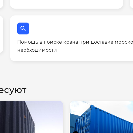
search
Помощь в поиске крана при доставке морско
необходимости
есуют