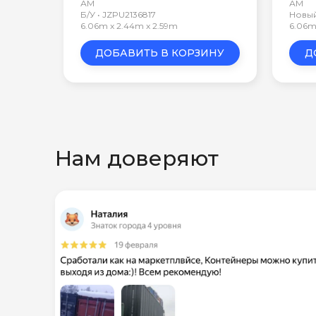
АМ
АМ
Б/У • JZPU2136817
Новый
6.06m x 2.44m x 2.59m
6.06m
ДОБАВИТЬ В КОРЗИНУ
Д
Нам доверяют