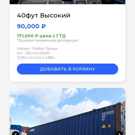
40фут Высокий
90,000 ₽
171,000 ₽ цена с ГТД
*Грузовая таможенная декларация
Москва - Глобал-Троицк
Б/У • SEGU4426293
12.19m x 2.44m x 2.89m
ДОБАВИТЬ В КОРЗИНУ
chevron_left
chevron_right