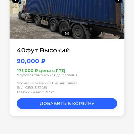
1/9
40фут Высокий
90,000 ₽
171,000 ₽ цена с ГТД
*Грузовая таможенная декларация
Москва - Контейнер Лизинг Калуга
Б/У • GESU6157959
12.19m x 2.44m x 2.89m
ДОБАВИТЬ В КОРЗИНУ