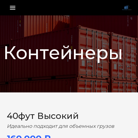
menu_vert
Контейнеры
НАЗАД
ВПЕРЕД
40фут Высокий
Идеально подходит для объемных грузов