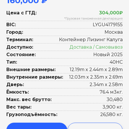
160,000 ₽
Цена с ГТД:
304,000₽
*Грузовая таможенная декларация
BIC:
LYGU4179155
Город:
Москва
Терминал:
Контейнер Лизинг Калуга
Доступно:
Доставка / Самовывоз
Состояние:
Новый 2025
Тип:
40HC
Внешние размеры:
12.19m x 2.44m x 2.89m
Внутренние размеры:
12.03m x 2.35m x 2.69m
Дверь:
2.34m x 2.58m
Ёмкость:
76.4 м3кг.
Макс. вес брутто:
30,480
Вес тары:
3,900 кг.
Грузоподъёмность:
26,580 кг.