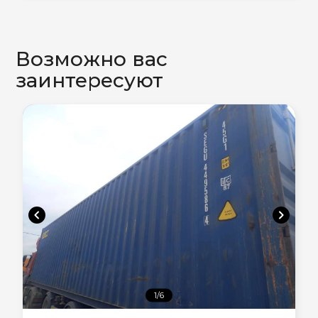
Возможно вас
заинтересуют
chevron_left
chevron_right
1/6