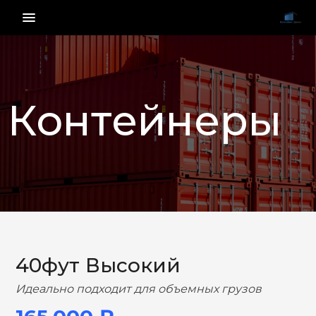
menu_vert
Контейнеры
НАЗАД
ВПЕРЕД
40фут Высокий
Идеально подходит для объемных грузов