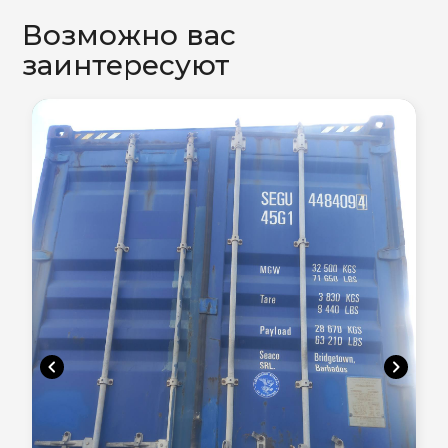
Возможно вас
заинтересуют
chevron_left
chevron_right