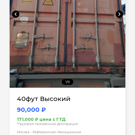
chevron_left
chevron_right
1/9
40фут Высокий
90,000 ₽
171,000 ₽ цена с ГТД
*Грузовая таможенная декларация
Москва - Рефтерминал-Авиационная