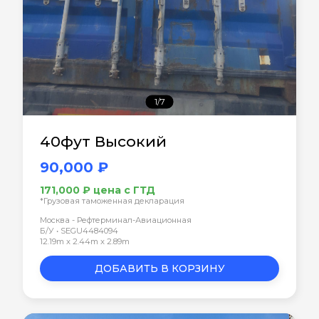
1/7
40фут Высокий
90,000 ₽
171,000 ₽ цена с ГТД
*Грузовая таможенная декларация
Москва - Рефтерминал-Авиационная
Б/У • SEGU4484094
12.19m x 2.44m x 2.89m
ДОБАВИТЬ В КОРЗИНУ