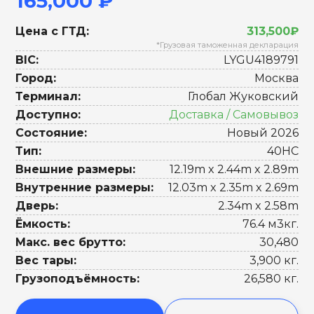
165,000 ₽
Цена с ГТД:
313,500₽
*Грузовая таможенная декларация
BIC:
LYGU4189791
Город:
Москва
Терминал:
Глобал Жуковский
Доступно:
Доставка / Самовывоз
Состояние:
Новый 2026
Тип:
40HC
Внешние размеры:
12.19m x 2.44m x 2.89m
Внутренние размеры:
12.03m x 2.35m x 2.69m
Дверь:
2.34m x 2.58m
Ёмкость:
76.4 м3кг.
Макс. вес брутто:
30,480
Вес тары:
3,900 кг.
Грузоподъёмность:
26,580 кг.