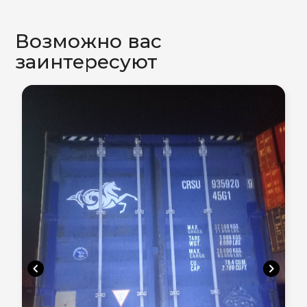
Возможно вас
заинтересуют
chevron_left
chevron_right