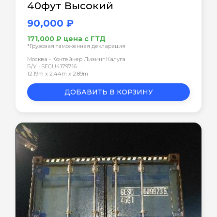
40фут Высокий
90,000 ₽
171,000 ₽ цена с ГТД
*Грузовая таможенная декларация
Москва - Контейнер Лизинг Калуга
Б/У • SEGU4179716
12.19m x 2.44m x 2.89m
ДОБАВИТЬ В КОРЗИНУ