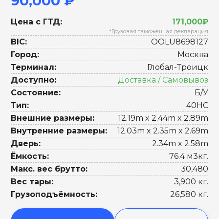
90,000 ₽
Цена с ГТД:
171,000₽
*Грузовая таможенная декларация
BIC:
OOLU8698127
Город:
Москва
Терминал:
Глобал-Троицк
Доступно:
Доставка / Самовывоз
Состояние:
Б/У
Тип:
40HC
Внешние размеры:
12.19m x 2.44m x 2.89m
Внутренние размеры:
12.03m x 2.35m x 2.69m
Дверь:
2.34m x 2.58m
Ёмкость:
76.4 м3кг.
Макс. вес брутто:
30,480
Вес тары:
3,900 кг.
Грузоподъёмность:
26,580 кг.