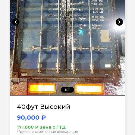
chevron_left
chevron_right
1/21
40фут Высокий
90,000 ₽
171,000 ₽ цена с ГТД
*Грузовая таможенная декларация