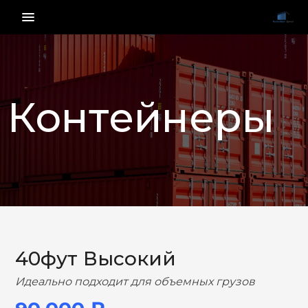
menu_vert
Контейнеры
НАЗАД
ВПЕРЕД
40фут Высокий
Идеально подходит для объемных грузов