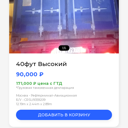
1/6
40фут Высокий
90,000 ₽
171,000 ₽ цена с ГТД
*Грузовая таможенная декларация
Москва - Рефтерминал-Авиационная
Б/У • CRSU9359209
12.19m x 2.44m x 2.89m
ДОБАВИТЬ В КОРЗИНУ