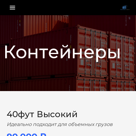
menu_vert
Контейнеры
НАЗАД
ВПЕРЕД
40фут Высокий
Идеально подходит для объемных грузов