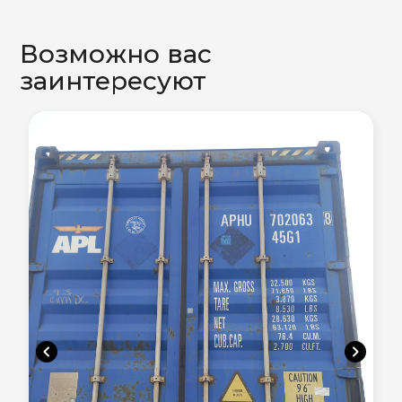
Возможно вас
заинтересуют
chevron_left
chevron_right