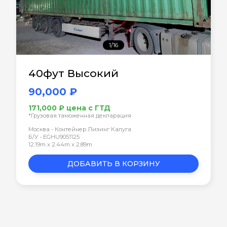
1/16
40фут Высокий
90,000 ₽
171,000 ₽ цена с ГТД
*Грузовая таможенная декларация
Москва - Контейнер Лизинг Калуга
Б/У • EGHU9051125
12.19m x 2.44m x 2.89m
ДОБАВИТЬ В КОРЗИНУ