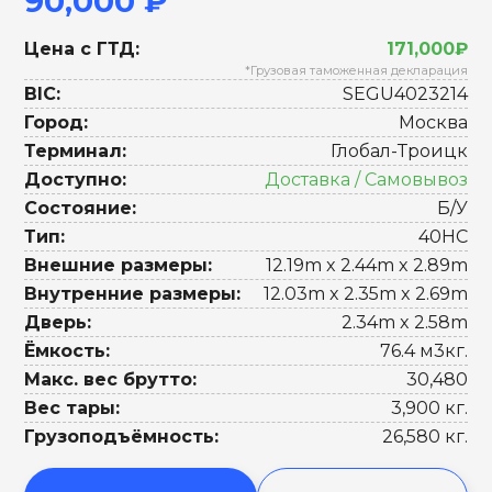
90,000 ₽
Цена с ГТД:
171,000₽
*Грузовая таможенная декларация
BIC:
SEGU4023214
Город:
Москва
Терминал:
Глобал-Троицк
Доступно:
Доставка / Самовывоз
Состояние:
Б/У
Тип:
40HC
Внешние размеры:
12.19m x 2.44m x 2.89m
Внутренние размеры:
12.03m x 2.35m x 2.69m
Дверь:
2.34m x 2.58m
Ёмкость:
76.4 м3кг.
Макс. вес брутто:
30,480
Вес тары:
3,900 кг.
Грузоподъёмность:
26,580 кг.