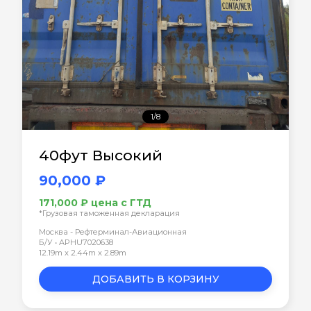
1/8
40фут Высокий
90,000 ₽
171,000 ₽ цена с ГТД
*Грузовая таможенная декларация
Москва - Рефтерминал-Авиационная
Б/У • APHU7020638
12.19m x 2.44m x 2.89m
ДОБАВИТЬ В КОРЗИНУ