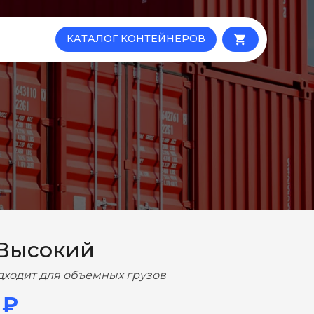
КАТАЛОГ КОНТЕЙНЕРОВ
local_grocery_store
 Высокий
дходит для объемных грузов
 ₽