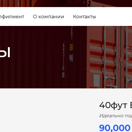
лфилмент
О компании
Контакты
ы
ВПЕРЕД
40фут
Идеально по
90,000