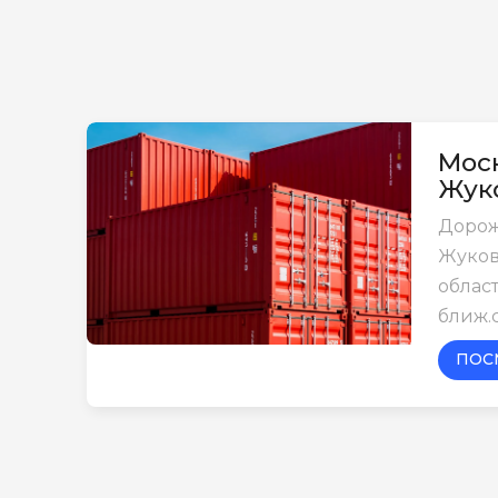
Моск
Жук
Дорож
Жуков
област
ближ.
ПОС