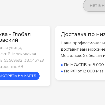
НЕТ В 
ва - Глобал
Доставка по ни
овский
Наша профессиональ
ная улица,
доставит вам морски
ский, Московская
Московской области 
ь, 55.569692, 38.043729
●
По МО/СПБ от 8 000 
строение 6B
●
По РФ от 12 000 ₽ з
МОТРЕТЬ НА КАРТЕ