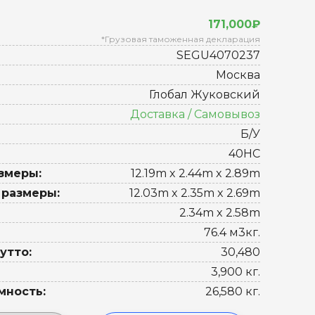
171,000₽
*Грузовая таможенная декларация
SEGU4070237
Москва
Глобал Жуковский
Доставка / Самовывоз
Б/У
40HC
змеры:
12.19m x 2.44m x 2.89m
 размеры:
12.03m x 2.35m x 2.69m
2.34m x 2.58m
76.4 м3кг.
утто:
30,480
3,900 кг.
мность:
26,580 кг.