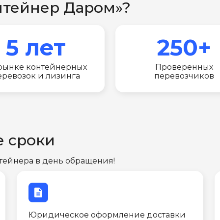
нтейнер Даром»?
5 лет
250+
рынке контейнерных
Проверенных
еревозок и лизинга
перевозчиков
е сроки
тейнера в день обращения!
description
Юридическое оформление доставки