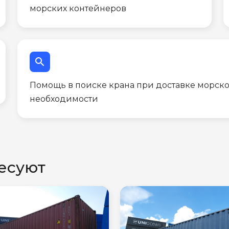
морских контейнеров
search
Помощь в поиске крана при доставке морско
необходимости
есуют