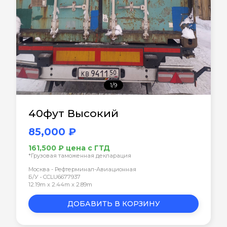
1/9
40фут Высокий
85,000 ₽
161,500 ₽ цена с ГТД
*Грузовая таможенная декларация
Москва - Рефтерминал-Авиационная
Б/У • CCLU6677937
12.19m x 2.44m x 2.89m
ДОБАВИТЬ В КОРЗИНУ