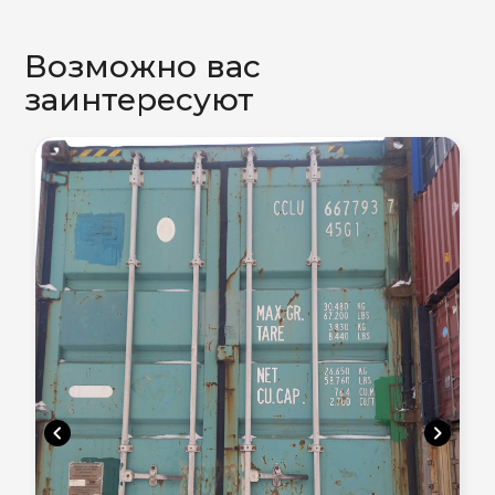
Возможно вас
заинтересуют
chevron_left
chevron_right