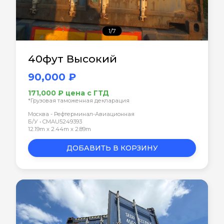
1/7
40фут Высокий
90,000 ₽
171,000 ₽ цена с ГТД
*Грузовая таможенная декларация
Москва - Рефтерминал-Авиационная
Б/У • CMAU5249393
12.19m x 2.44m x 2.89m
ДОБАВИТЬ В КОРЗИНУ