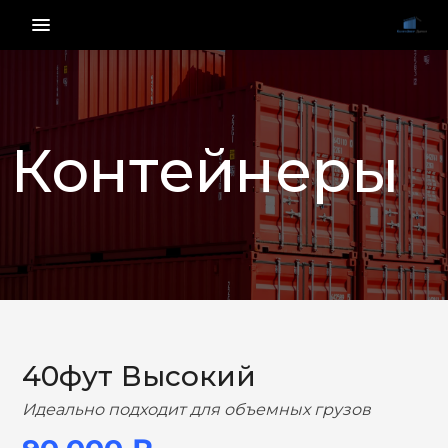
menu_vert
Контейнеры
НАЗАД
ВПЕРЕД
40фут Высокий
Идеально подходит для объемных грузов