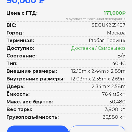
90,000 ₽
Цена с ГТД:
171,000₽
*Грузовая таможенная декларация
BIC:
SEGU4265497
Город:
Москва
Терминал:
Глобал-Троицк
Доступно:
Доставка / Самовывоз
Состояние:
Б/У
Тип:
40HC
Внешние размеры:
12.19m x 2.44m x 2.89m
Внутренние размеры:
12.03m x 2.35m x 2.69m
Дверь:
2.34m x 2.58m
Ёмкость:
76.4 м3кг.
Макс. вес брутто:
30,480
Вес тары:
3,900 кг.
Грузоподъёмность:
26,580 кг.