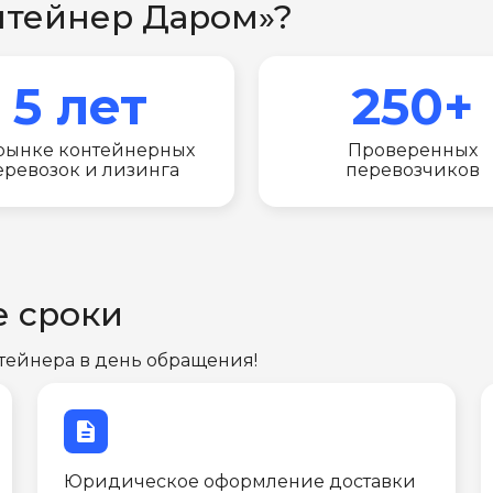
нтейнер Даром»?
5 лет
250+
рынке контейнерных
Проверенных
еревозок и лизинга
перевозчиков
е сроки
тейнера в день обращения!
description
Юридическое оформление доставки