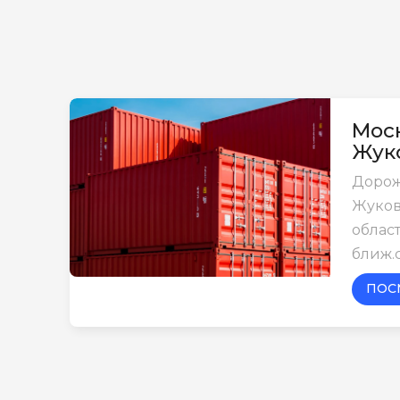
Моск
Жук
Дорож
Жуков
област
ближ.
ПОС