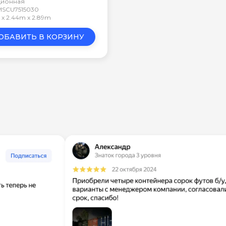
ционная
 MSCU7515030
m x 2.44m x 2.89m
ОБАВИТЬ В КОРЗИНУ