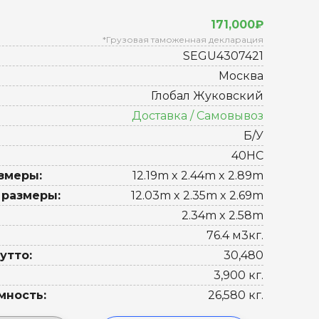
171,000₽
*Грузовая таможенная декларация
SEGU4307421
Москва
Глобал Жуковский
Доставка / Самовывоз
Б/У
40HC
змеры:
12.19m x 2.44m x 2.89m
 размеры:
12.03m x 2.35m x 2.69m
2.34m x 2.58m
76.4 м3кг.
утто:
30,480
3,900 кг.
мность:
26,580 кг.