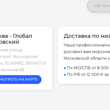
НЕТ В 
ва - Глобал
Доставка по ни
овский
Наша профессиональ
ная улица,
доставит вам морски
ский, Московская
Московской области 
ь, 55.569692, 38.043729
●
По МО/СПБ от 8 000 
строение 6B
●
По РФ от 12 000 ₽ з
МОТРЕТЬ НА КАРТЕ