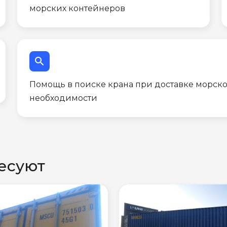
морских контейнеров
search
Помощь в поиске крана при доставке морско
необходимости
есуют