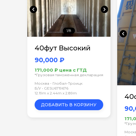
chevron_left
chevron_right
1/8
chevron_left
40фут Высокий
90,000 ₽
171,000 ₽ цена с ГТД
*Грузовая таможенная декларация
Москва - Глобал-Троицк
Б/У • GESU6719676
12.19m x 2.44m x 2.89m
40
ДОБАВИТЬ В КОРЗИНУ
90,
171,
*Груз
Москв