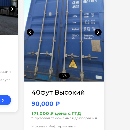
chevron_right
chevron_left
chevron_right
арация
1/6
Калуга
40фут Высокий
НУ
90,000 ₽
171,000 ₽ цена с ГТД
*Грузовая таможенная декларация
Москва - Рефтерминал-