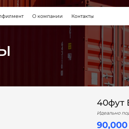
лфилмент
О компании
Контакты
ы
ВПЕРЕД
40фут
Идеально по
90,000