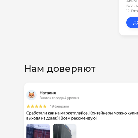
Авиа
Б/У •
12.19
Д
Нам доверяют