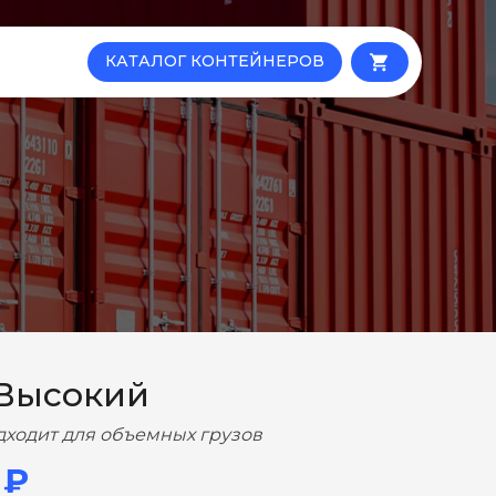
КАТАЛОГ КОНТЕЙНЕРОВ
local_grocery_store
 Высокий
дходит для объемных грузов
 ₽