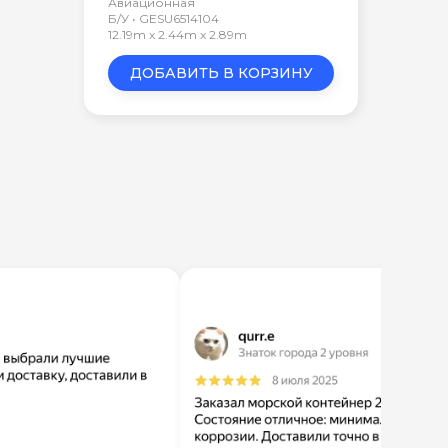
Авиационная
Б/У • GESU6514104
12.19m x 2.44m x 2.89m
ДОБАВИТЬ В КОРЗИНУ