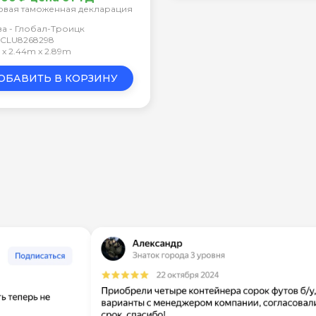
овая таможенная декларация
а - Глобал-Троицк
 TCLU8268298
m x 2.44m x 2.89m
ОБАВИТЬ В КОРЗИНУ