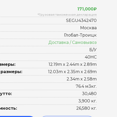
171,000₽
*Грузовая таможенная декларация
SEGU4342470
Москва
Глобал-Троицк
Доставка / Самовывоз
Б/У
40HC
змеры:
12.19m x 2.44m x 2.89m
 размеры:
12.03m x 2.35m x 2.69m
2.34m x 2.58m
76.4 м3кг.
утто:
30,480
3,900 кг.
мность:
26,580 кг.