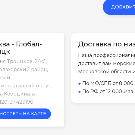
ДОБАВИТ
ва - Глобал-
Доставка по ни
ицк
Наша профессиональ
ня Троицкое, 2Ас1,
доставит вам морски
опахорский район,
Московской области 
цкий
●
По МО/СПБ от 8 000 
истративный округ,
●
По РФ от 12 000 ₽ з
а Координаты:
120, 37.423196
МОТРЕТЬ НА КАРТЕ