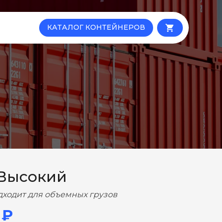
КАТАЛОГ КОНТЕЙНЕРОВ
local_grocery_store
 Высокий
дходит для объемных грузов
 ₽