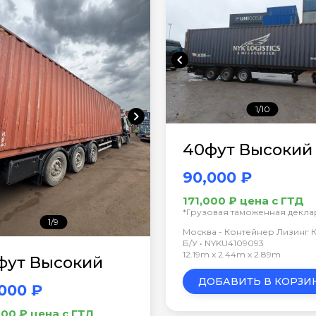
chevron_left
1/10
chevron_right
40фут Высокий
90,000 ₽
171,000 ₽ цена с ГТД
*Грузовая таможенная декл
1/9
Москва - Контейнер Лизинг 
Б/У • NYKU4109093
12.19m x 2.44m x 2.89m
фут Высокий
ДОБАВИТЬ В КОРЗИ
000 ₽
000 ₽ цена с ГТД