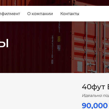
лфилмент
О компании
Контакты
ы
ВПЕРЕД
40фут
Идеально по
90,000