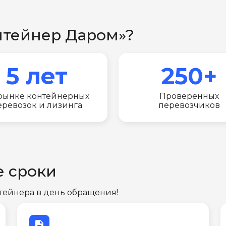
нтейнер Даром»?
5 лет
250+
рынке контейнерных
Проверенных
еревозок и лизинга
перевозчиков
е сроки
тейнера в день обращения!
description