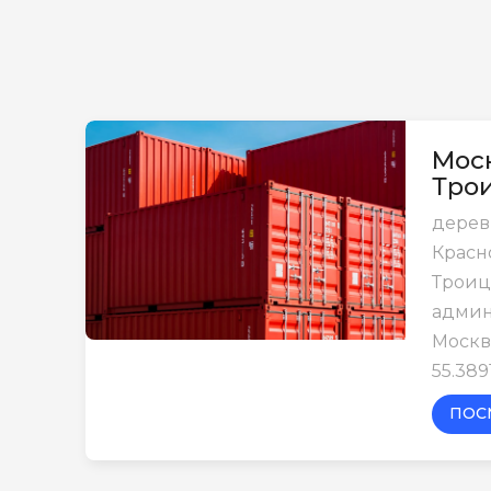
Моск
Тро
дерев
Красн
Трои
админ
Москв
55.389
ПОС