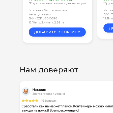
*Грузовая таможенная декларация
*Груз
Москва - Рефтерминал-
Москв
Авиационная
Б/У •
Б/У • JZPU3010398
12.19
12.19m x 2.44m x 2.89m
Д
ДОБАВИТЬ В КОРЗИНУ
Нам доверяют