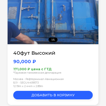
1/6
40фут Высокий
90,000 ₽
171,000 ₽ цена с ГТД
*Грузовая таможенная декларация
Москва - Рефтерминал-Авиационная
Б/У • SEGU4409573
12.19m x 2.44m x 2.89m
ДОБАВИТЬ В КОРЗИНУ