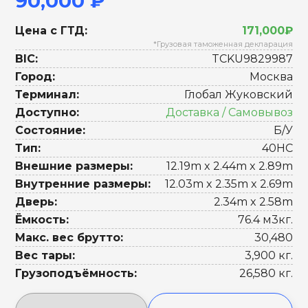
90,000 ₽
Цена с ГТД:
171,000₽
*Грузовая таможенная декларация
BIC:
TCKU9829987
Город:
Москва
Терминал:
Глобал Жуковский
Доступно:
Доставка / Самовывоз
Состояние:
Б/У
Тип:
40HC
Внешние размеры:
12.19m x 2.44m x 2.89m
Внутренние размеры:
12.03m x 2.35m x 2.69m
Дверь:
2.34m x 2.58m
Ёмкость:
76.4 м3кг.
Макс. вес брутто:
30,480
Вес тары:
3,900 кг.
Грузоподъёмность:
26,580 кг.