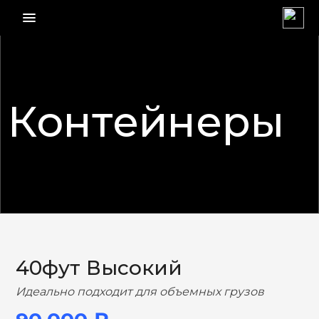
menu_vert
Контейнеры
НАЗАД
ВПЕРЕД
40фут Высокий
Идеально подходит для объемных грузов