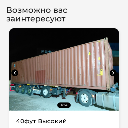
Возможно вас
заинтересуют
chevron_left
chevron_right
1/24
40фут Высокий