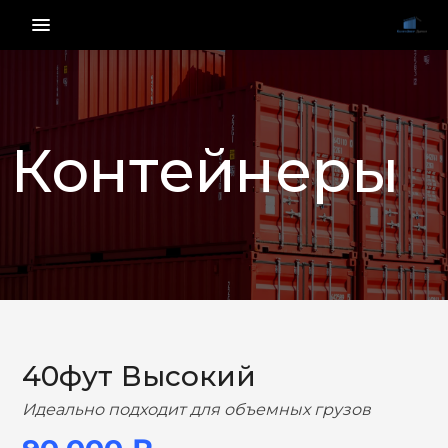
menu_vert
Контейнеры
НАЗАД
ВПЕРЕД
40фут Высокий
Идеально подходит для объемных грузов