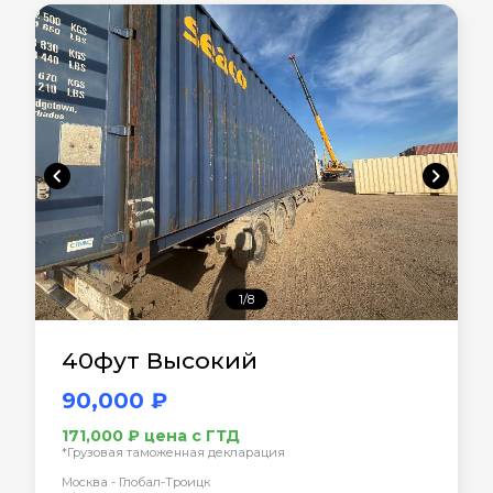
chevron_left
chevron_right
1/8
40фут Высокий
90,000 ₽
171,000 ₽ цена с ГТД
*Грузовая таможенная декларация
Москва - Глобал-Троицк