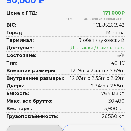
90,000 ₽
Цена с ГТД:
171,000₽
*Грузовая таможенная декларация
BIC:
TCLU5266542
Город:
Москва
Терминал:
Глобал Жуковский
Доступно:
Доставка / Самовывоз
Состояние:
Б/У
Тип:
40HC
Внешние размеры:
12.19m x 2.44m x 2.89m
Внутренние размеры:
12.03m x 2.35m x 2.69m
Дверь:
2.34m x 2.58m
Ёмкость:
76.4 м3кг.
Макс. вес брутто:
30,480
Вес тары:
3,900 кг.
Грузоподъёмность:
26,580 кг.