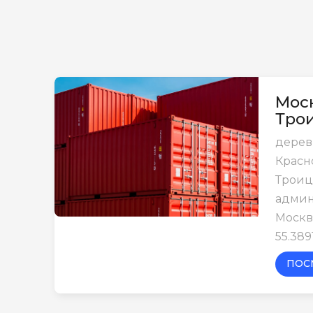
Моск
Тро
дерев
Красн
Трои
админ
Москв
55.389
ПОС