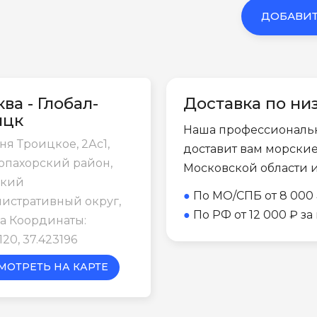
ДОБАВИТ
ва - Глобал-
Доставка по ни
ицк
Наша профессиональ
ня Троицкое, 2Ас1,
доставит вам морски
опахорский район,
Московской области 
цкий
●
По МО/СПБ от 8 000 
истративный округ,
●
По РФ от 12 000 ₽ з
а Координаты:
120, 37.423196
МОТРЕТЬ НА КАРТЕ