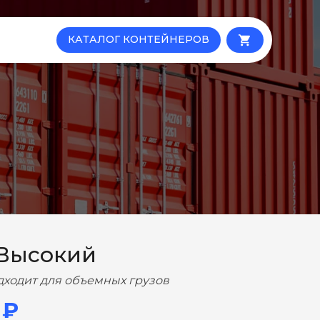
КАТАЛОГ КОНТЕЙНЕРОВ
local_grocery_store
 Высокий
дходит для объемных грузов
 ₽