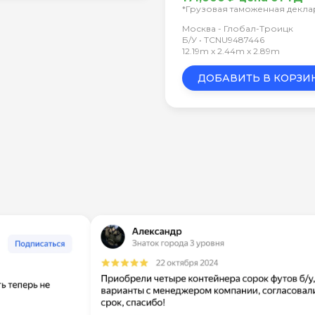
*Грузовая таможенная декл
Москва - Глобал-Троицк
Б/У • TCNU9487446
12.19m x 2.44m x 2.89m
ДОБАВИТЬ В КОРЗИ