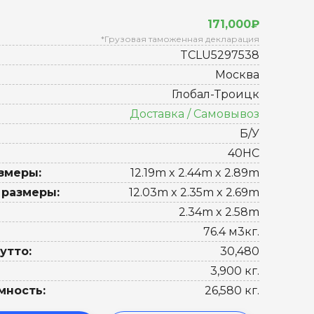
171,000₽
*Грузовая таможенная декларация
TCLU5297538
Москва
Глобал-Троицк
Доставка / Самовывоз
Б/У
40HC
змеры:
12.19m x 2.44m x 2.89m
 размеры:
12.03m x 2.35m x 2.69m
2.34m x 2.58m
76.4 м3кг.
утто:
30,480
3,900 кг.
мность:
26,580 кг.