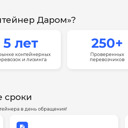
нтейнер Даром»?
5 лет
250+
рынке контейнерных
Проверенных
еревозок и лизинга
перевозчиков
е сроки
тейнера в день обращения!
description