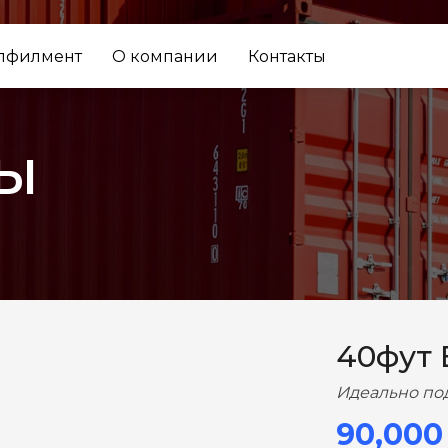
лфилмент
О компании
Контакты
ы
ВПЕРЕД
40фут
Идеально по
90,000