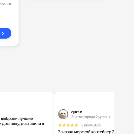
арация
НУ