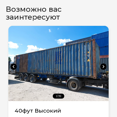
Возможно вас
заинтересуют
chevron_left
chevron_right
1/39
40фут Высокий