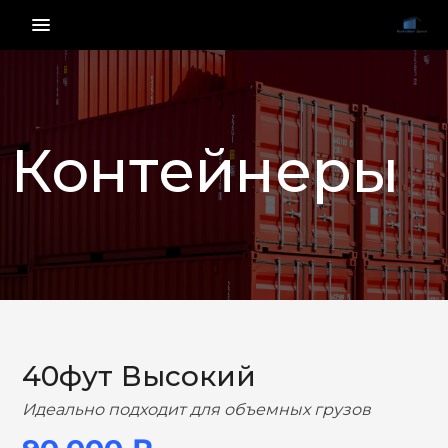
menu_vert
Контейнеры
НАЗАД
ВПЕРЕД
40фут Высокий
Идеально подходит для объемных грузов