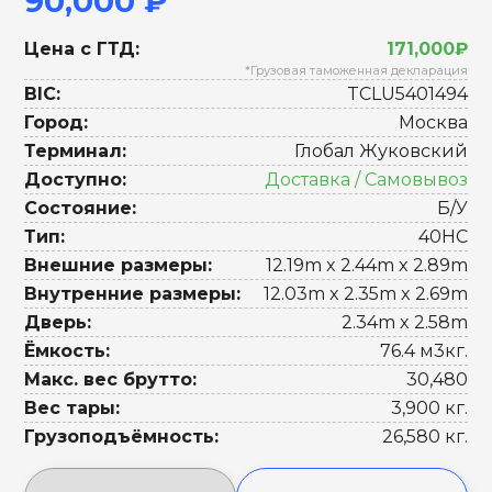
90,000 ₽
Цена с ГТД:
171,000₽
*Грузовая таможенная декларация
BIC:
TCLU5401494
Город:
Москва
Терминал:
Глобал Жуковский
Доступно:
Доставка / Самовывоз
Состояние:
Б/У
Тип:
40HC
Внешние размеры:
12.19m x 2.44m x 2.89m
Внутренние размеры:
12.03m x 2.35m x 2.69m
Дверь:
2.34m x 2.58m
Ёмкость:
76.4 м3кг.
Макс. вес брутто:
30,480
Вес тары:
3,900 кг.
Грузоподъёмность:
26,580 кг.