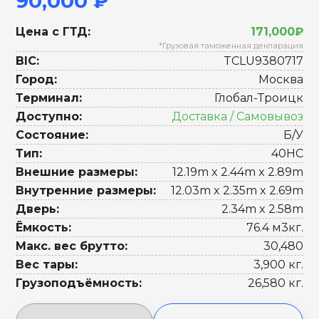
90,000 ₽
Цена с ГТД:
171,000₽
*Грузовая таможенная декларация
BIC:
TCLU9380717
Город:
Москва
Терминал:
Глобал-Троицк
Доступно:
Доставка / Самовывоз
Состояние:
Б/У
Тип:
40HC
Внешние размеры:
12.19m x 2.44m x 2.89m
Внутренние размеры:
12.03m x 2.35m x 2.69m
Дверь:
2.34m x 2.58m
Ёмкость:
76.4 м3кг.
Макс. вес брутто:
30,480
Вес тары:
3,900 кг.
Грузоподъёмность:
26,580 кг.