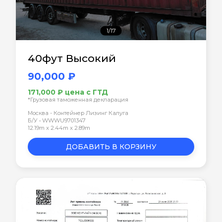
1/17
40фут Высокий
90,000 ₽
171,000 ₽ цена с ГТД
*Грузовая таможенная декларация
Москва - Контейнер Лизинг Калуга
Б/У • WWWU9701347
12.19m x 2.44m x 2.89m
ДОБАВИТЬ В КОРЗИНУ