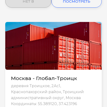
НЕТ В
ПОСМОТРЕТЬ
НАЛИЧИИ
ЕЩЕ
Москва - Глобал-Троицк
деревня Троицкое, 2Ас1,
Краснопахорский район, Троицкий
административный округ, Москва
Координаты: 55.389120, 37.423196