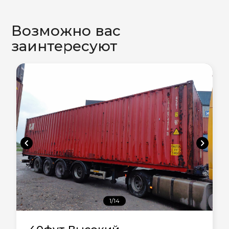
Возможно вас
заинтересуют
chevron_left
chevron_right
1/14