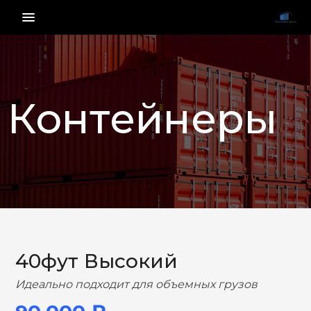
menu_vert
Контейнеры
НАЗАД
ВПЕРЕД
40фут Высокий
Идеально подходит для объемных грузов