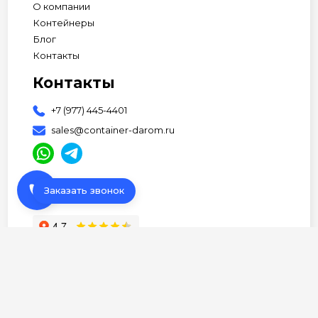
О компании
Контейнеры
Блог
Контакты
Контакты
+7 (977) 445-4401
sales@container-darom.ru
phone
Заказать звонок
АП Студия
© 2026 Все права защищены •
Разработано
Политика Конфиденциальности