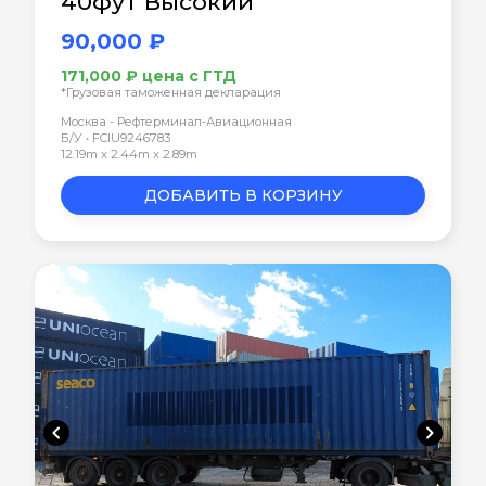
40фут Высокий
90,000 ₽
171,000 ₽ цена с ГТД
*Грузовая таможенная декларация
Москва - Рефтерминал-Авиационная
Б/У • FCIU9246783
12.19m x 2.44m x 2.89m
ДОБАВИТЬ В КОРЗИНУ
chevron_left
chevron_right