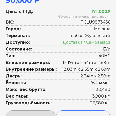
90,000 ₽
Цена с ГТД:
171,000₽
*Грузовая таможенная декларация
BIC:
TCLU9873436
Город:
Москва
Терминал:
Глобал Жуковский
Доступно:
Доставка / Самовывоз
Состояние:
Б/У
Тип:
40HC
Внешние размеры:
12.19m x 2.44m x 2.89m
Внутренние размеры:
12.03m x 2.35m x 2.69m
Дверь:
2.34m x 2.58m
Ёмкость:
76.4 м3кг.
Макс. вес брутто:
30,480
Вес тары:
3,900 кг.
Грузоподъёмность:
26,580 кг.