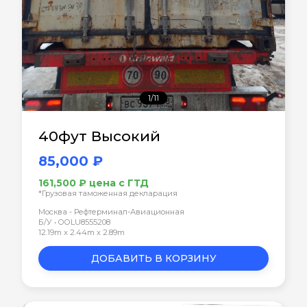
1/11
40фут Высокий
85,000 ₽
161,500 ₽ цена с ГТД
*Грузовая таможенная декларация
Москва - Рефтерминал-Авиационная
Б/У • OOLU8555208
12.19m x 2.44m x 2.89m
ДОБАВИТЬ В КОРЗИНУ