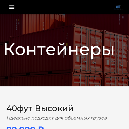
menu_vert
Контейнеры
НАЗАД
ВПЕРЕД
40фут Высокий
Идеально подходит для объемных грузов