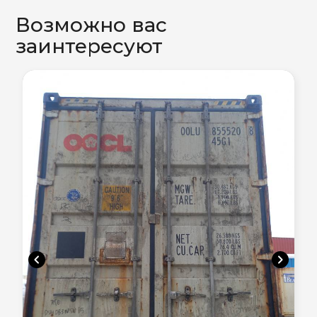
Возможно вас
заинтересуют
chevron_left
chevron_right