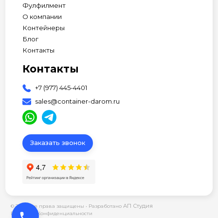
Фулфилмент
О компании
Контейнеры
Блог
Контакты
Контакты
+7 (977) 445-4401
sales@container-darom.ru
Заказать звонок
АП Студия
© 2026 Все права защищены •
Разработано
phone
Политика Конфиденциальности