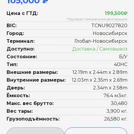
105,000 ₽
Цена с ГТД:
199,500₽
*Грузовая таможенная декларация
BIC:
TCNU9027820
Город:
Новосибирск
Терминал:
Глобал-Новосибирск
Доступно:
Доставка / Самовывоз
Состояние:
Б/У
Тип:
40HC
Внешние размеры:
12.19m x 2.44m x 2.89m
Внутренние размеры:
12.03m x 2.35m x 2.69m
Дверь:
2.34m x 2.58m
Ёмкость:
76.4 м3кг.
Макс. вес брутто:
30,480
Вес тары:
3,900 кг.
Грузоподъёмность:
26,580 кг.