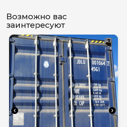
Возможно вас
заинтересуют
chevron_left
chevron_right