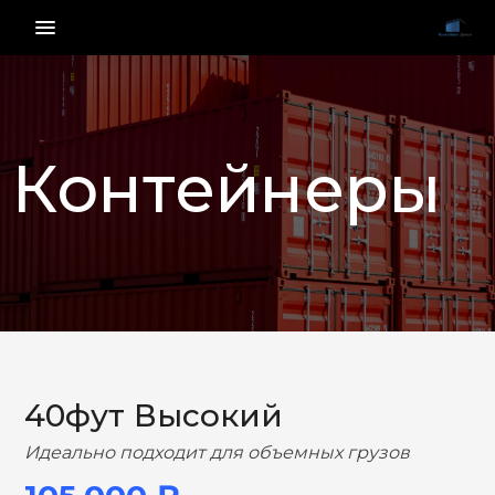
menu_vert
Контейнеры
НАЗАД
ВПЕРЕД
40фут Высокий
Идеально подходит для объемных грузов