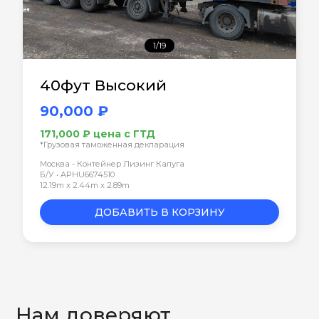
1/19
40фут Высокий
90,000 ₽
171,000 ₽ цена с ГТД
*Грузовая таможенная декларация
Москва - Контейнер Лизинг Калуга
Б/У • APHU6674510
12.19m x 2.44m x 2.89m
ДОБАВИТЬ В КОРЗИНУ
Нам доверяют