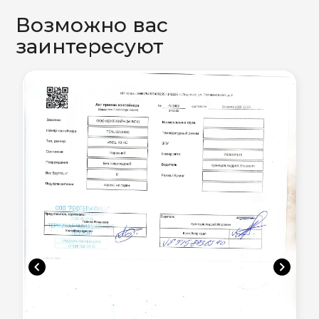
Возможно вас
заинтересуют
chevron_left
chevron_right