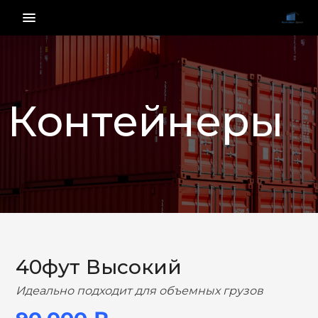
menu_vert
Контейнеры
НАЗАД
ВПЕРЕД
40фут Высокий
Идеально подходит для объемных грузов