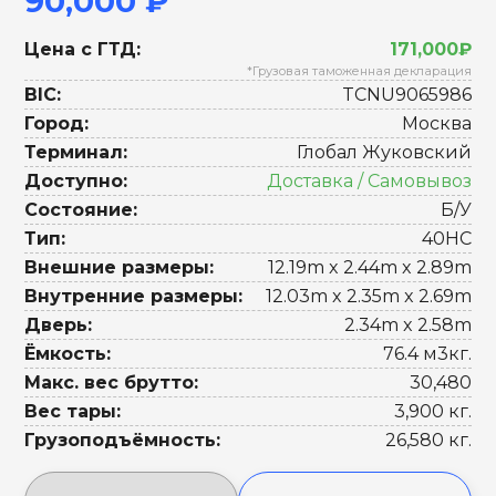
90,000 ₽
Цена с ГТД:
171,000₽
*Грузовая таможенная декларация
BIC:
TCNU9065986
Город:
Москва
Терминал:
Глобал Жуковский
Доступно:
Доставка / Самовывоз
Состояние:
Б/У
Тип:
40HC
Внешние размеры:
12.19m x 2.44m x 2.89m
Внутренние размеры:
12.03m x 2.35m x 2.69m
Дверь:
2.34m x 2.58m
Ёмкость:
76.4 м3кг.
Макс. вес брутто:
30,480
Вес тары:
3,900 кг.
Грузоподъёмность:
26,580 кг.