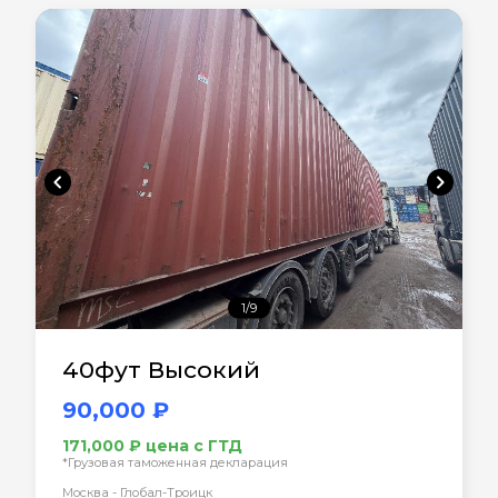
chevron_left
chevron_right
1/9
40фут Высокий
90,000 ₽
171,000 ₽ цена с ГТД
*Грузовая таможенная декларация
Москва - Глобал-Троицк