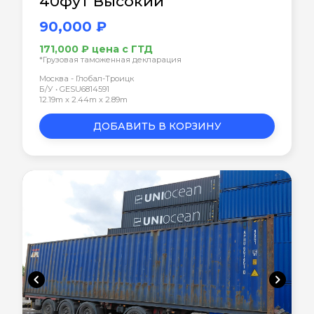
40фут Высокий
90,000 ₽
171,000 ₽ цена с ГТД
*Грузовая таможенная декларация
Москва - Глобал-Троицк
Б/У • GESU6814591
12.19m x 2.44m x 2.89m
ДОБАВИТЬ В КОРЗИНУ
chevron_left
chevron_right