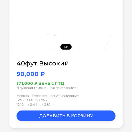
1/8
40фут Высокий
90,000 ₽
171,000 ₽ цена с ГТД
*Грузовая таможенная декларация
Москва - Рефтерминал-Авиационная
Б/У • TCNU3210963
12.19m x 2.44m x 2.89m
ДОБАВИТЬ В КОРЗИНУ