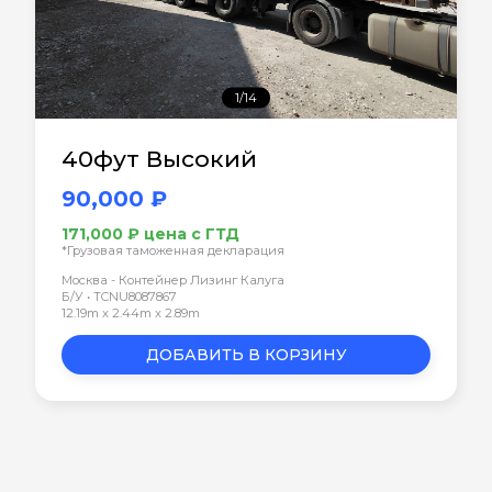
1/14
40фут Высокий
90,000 ₽
171,000 ₽ цена с ГТД
*Грузовая таможенная декларация
Москва - Контейнер Лизинг Калуга
Б/У • TCNU8087867
12.19m x 2.44m x 2.89m
ДОБАВИТЬ В КОРЗИНУ