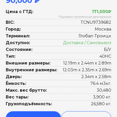
90,000 ₽
Цена с ГТД:
171,000₽
*Грузовая таможенная декларация
BIC:
TCNU9739682
Город:
Москва
Терминал:
Глобал-Троицк
Доступно:
Доставка / Самовывоз
Состояние:
Б/У
Тип:
40HC
Внешние размеры:
12.19m x 2.44m x 2.89m
Внутренние размеры:
12.03m x 2.35m x 2.69m
Дверь:
2.34m x 2.58m
Ёмкость:
76.4 м3кг.
Макс. вес брутто:
30,480
Вес тары:
3,900 кг.
Грузоподъёмность:
26,580 кг.