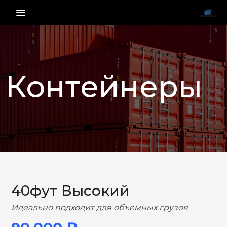
menu_vert
Контейнеры
НАЗАД
ВПЕРЕД
40фут Высокий
Идеально подходит для объемных грузов