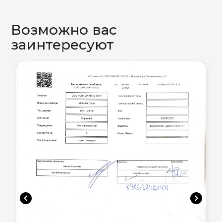
Возможно вас
заинтересуют
chevron_left
chevron_right