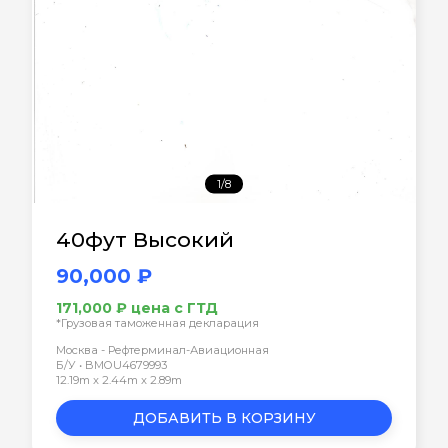
1/8
40фут Высокий
90,000 ₽
171,000 ₽ цена с ГТД
*Грузовая таможенная декларация
Москва - Рефтерминал-Авиационная
Б/У • BMOU4679993
12.19m x 2.44m x 2.89m
ДОБАВИТЬ В КОРЗИНУ