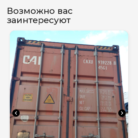
Возможно вас
заинтересуют
chevron_left
chevron_right