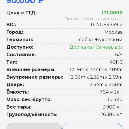
90,000 ₽
Цена с ГТД:
171,000₽
*Грузовая таможенная декларация
BIC:
TCNU9933912
Город:
Москва
Терминал:
Глобал Жуковский
Доступно:
Доставка / Самовывоз
Состояние:
Б/У
Тип:
40HC
Внешние размеры:
12.19m x 2.44m x 2.89m
Внутренние размеры:
12.03m x 2.35m x 2.69m
Дверь:
2.34m x 2.58m
Ёмкость:
76.4 м3кг.
Макс. вес брутто:
30,480
Вес тары:
3,900 кг.
Грузоподъёмность:
26,580 кг.