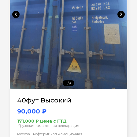
chevron_left
chevron_right
1/9
40фут Высокий
90,000 ₽
171,000 ₽ цена с ГТД
*Грузовая таможенная декларация
Москва - Рефтерминал-Авиационная