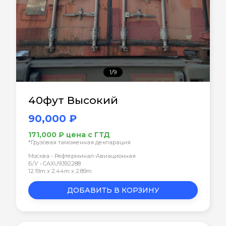
1/9
40фут Высокий
90,000 ₽
171,000 ₽ цена с ГТД
*Грузовая таможенная декларация
Москва - Рефтерминал-Авиационная
Б/У • CAXU9392288
12.19m x 2.44m x 2.89m
ДОБАВИТЬ В КОРЗИНУ