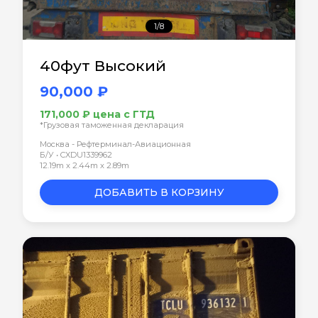
1/8
40фут Высокий
90,000 ₽
171,000 ₽ цена с ГТД
*Грузовая таможенная декларация
Москва - Рефтерминал-Авиационная
Б/У • CXDU1339962
12.19m x 2.44m x 2.89m
ДОБАВИТЬ В КОРЗИНУ