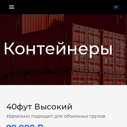
menu_vert
Контейнеры
НАЗАД
ВПЕРЕД
40фут Высокий
Идеально подходит для объемных грузов