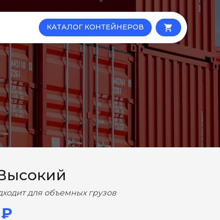
КАТАЛОГ КОНТЕЙНЕРОВ
local_grocery_store
 Высокий
дходит для объемных грузов
 ₽