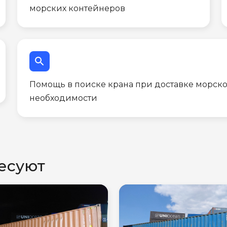
морских контейнеров
search
Помощь в поиске крана при доставке морско
необходимости
есуют