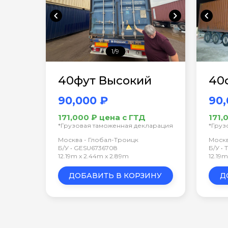
chevron_left
chevron_right
chevron_left
1/9
40фут Высокий
40
90,000 ₽
90,
171,000 ₽ цена с ГТД
171,
*Грузовая таможенная декларация
*Груз
Москва - Глобал-Троицк
Москв
Б/У • GESU6736708
Б/У •
12.19m x 2.44m x 2.89m
12.19
ДОБАВИТЬ В КОРЗИНУ
Д