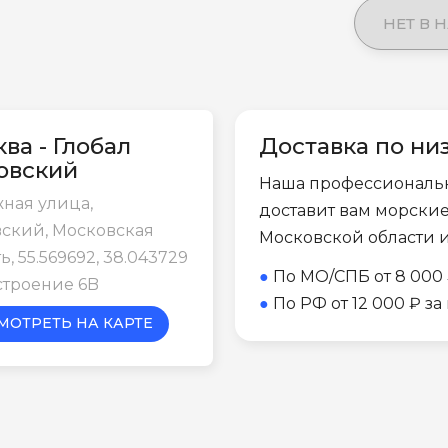
НЕТ В 
ва - Глобал
Доставка по ни
овский
Наша профессиональ
ная улица,
доставит вам морски
ский, Московская
Московской области 
ь, 55.569692, 38.043729
●
По МО/СПБ от 8 000 
строение 6B
●
По РФ от 12 000 ₽ з
МОТРЕТЬ НА КАРТЕ