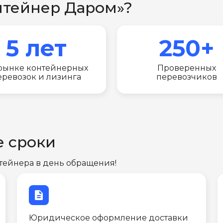
нтейнер Даром»?
5 лет
250+
рынке контейнерных
Проверенных
еревозок и лизинга
перевозчиков
е сроки
тейнера в день обращения!
description
Юридическое оформление доставки