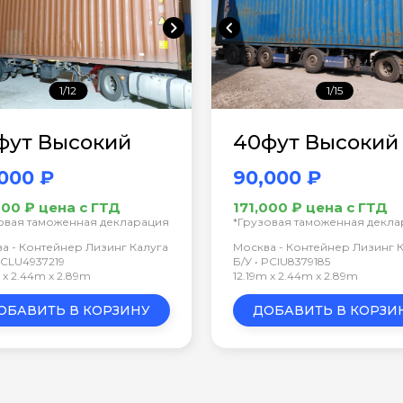
chevron_right
chevron_left
1/12
1/15
фут Высокий
40фут Высокий
000 ₽
90,000 ₽
000 ₽ цена с ГТД
171,000 ₽ цена с ГТД
овая таможенная декларация
*Грузовая таможенная декл
а - Контейнер Лизинг Калуга
Москва - Контейнер Лизинг 
 TCLU4937219
Б/У • PCIU8379185
m x 2.44m x 2.89m
12.19m x 2.44m x 2.89m
ОБАВИТЬ В КОРЗИНУ
ДОБАВИТЬ В КОРЗИ