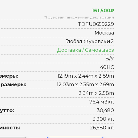
161,500₽
*Грузовая таможенная декларация
TDTU0659229
Москва
Глобал Жуковский
Доставка / Самовывоз
Б/У
40HC
змеры:
12.19m x 2.44m x 2.89m
 размеры:
12.03m x 2.35m x 2.69m
2.34m x 2.58m
76.4 м3кг.
утто:
30,480
3,900 кг.
мность:
26,580 кг.