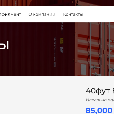
лфилмент
О компании
Контакты
ы
ВПЕРЕД
40фут
Идеально по
85,000