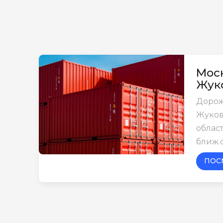
Моск
Жук
Дорож
Жуков
област
ближ.
ПОС