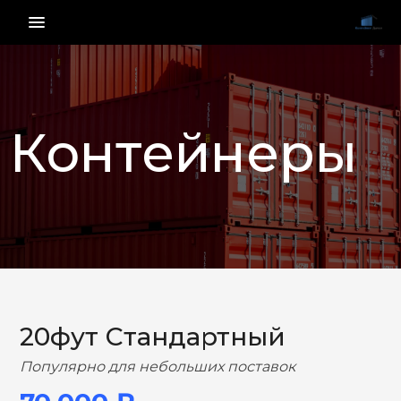
menu_vert
Контейнеры
НАЗАД
ВПЕРЕД
20фут Стандартный
Популярно для небольших поставок