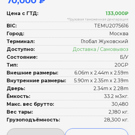
70,000 ₽
Цена с ГТД:
133,000₽
*Грузовая таможенная декларация
BIC:
TEMU2075616
Город:
Москва
Терминал:
Глобал Жуковский
Доступно:
Доставка / Самовывоз
Состояние:
Б/У
Тип:
20GP
Внешние размеры:
6.06m x 2.44m x 2.59m
Внутренние размеры:
5.90m x 2.35m x 2.39m
Дверь:
2.34m x 2.28m
Ёмкость:
33.2 м3кг.
Макс. вес брутто:
30,480
Вес тары:
2,180 кг.
Грузоподъёмность:
28,300 кг.