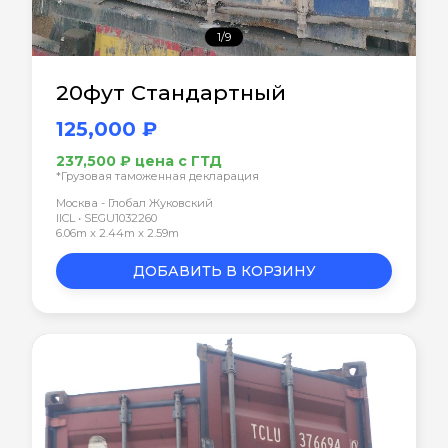
1/9
20фут Стандартный
125,000 ₽
237,500 ₽ цена с ГТД
*Грузовая таможенная декларация
Москва - Глобал Жуковский
IICL • SEGU1032260
6.06m x 2.44m x 2.59m
ДОБАВИТЬ В КОРЗИНУ