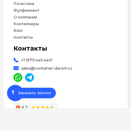
Логистика
Фулфилмент
О компании
Контейнеры
Блог
Контакты
Контакты
+7 (977) 445-4401
sales@container-darom.ru
phone
Заказать звонок
АП Студия
© 2026 Все права защищены •
Разработано