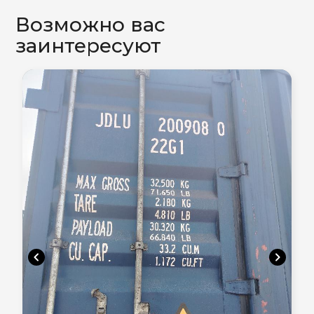
Возможно вас
заинтересуют
chevron_left
chevron_right