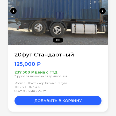
chevron_left
chevron_right
1/11
20фут Стандартный
125,000 ₽
237,500 ₽ цена с ГТД
*Грузовая таможенная декларация
Москва - Контейнер Лизинг Калуга
IICL • SEGU1731415
6.06m x 2.44m x 2.59m
ДОБАВИТЬ В КОРЗИНУ