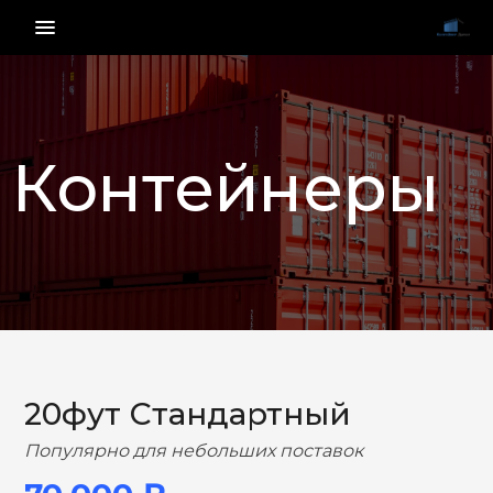
menu_vert
Контейнеры
НАЗАД
ВПЕРЕД
20фут Стандартный
Популярно для небольших поставок