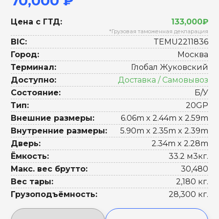
70,000 ₽
Цена с ГТД:
133,000₽
*Грузовая таможенная декларация
BIC:
TEMU2211836
Город:
Москва
Терминал:
Глобал Жуковский
Доступно:
Доставка / Самовывоз
Состояние:
Б/У
Тип:
20GP
Внешние размеры:
6.06m x 2.44m x 2.59m
Внутренние размеры:
5.90m x 2.35m x 2.39m
Дверь:
2.34m x 2.28m
Ёмкость:
33.2 м3кг.
Макс. вес брутто:
30,480
Вес тары:
2,180 кг.
Грузоподъёмность:
28,300 кг.