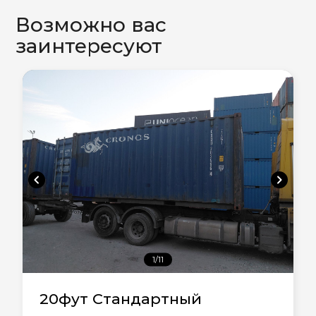
Возможно вас
заинтересуют
chevron_left
chevron_right
1/11
20фут Стандартный