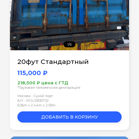
1/6
20фут Стандартный
115,000 ₽
218,500 ₽ цена с ГТД
*Грузовая таможенная декларация
Москва - Сухой порт
Б/У • PCIU2830732
6.06m x 2.44m x 2.59m
ДОБАВИТЬ В КОРЗИНУ