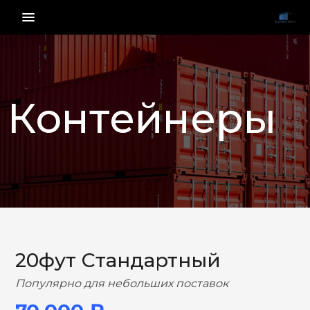
menu_vert
Контейнеры
НАЗАД
ВПЕРЕД
20фут Стандартный
Популярно для небольших поставок