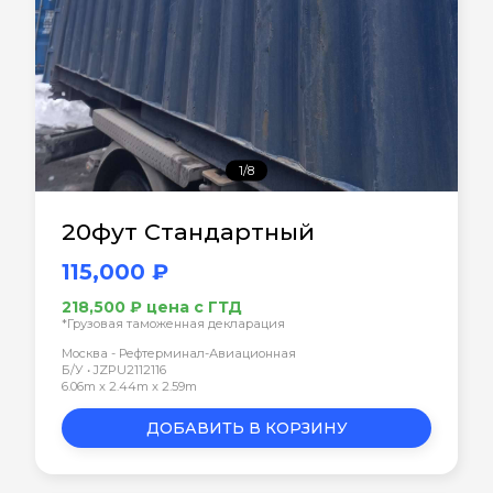
1/8
20фут Стандартный
115,000 ₽
218,500 ₽ цена с ГТД
*Грузовая таможенная декларация
Москва - Рефтерминал-Авиационная
Б/У • JZPU2112116
6.06m x 2.44m x 2.59m
ДОБАВИТЬ В КОРЗИНУ