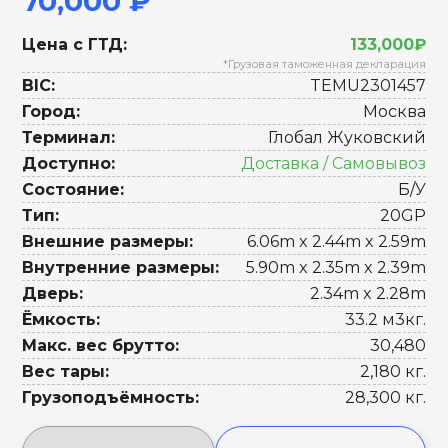
70,000 ₽
Цена с ГТД:
133,000₽
*Грузовая таможенная декларация
BIC:
TEMU2301457
Город:
Москва
Терминал:
Глобал Жуковский
Доступно:
Доставка / Самовывоз
Состояние:
Б/У
Тип:
20GP
Внешние размеры:
6.06m x 2.44m x 2.59m
Внутренние размеры:
5.90m x 2.35m x 2.39m
Дверь:
2.34m x 2.28m
Ёмкость:
33.2 м3кг.
Макс. вес брутто:
30,480
Вес тары:
2,180 кг.
Грузоподъёмность:
28,300 кг.