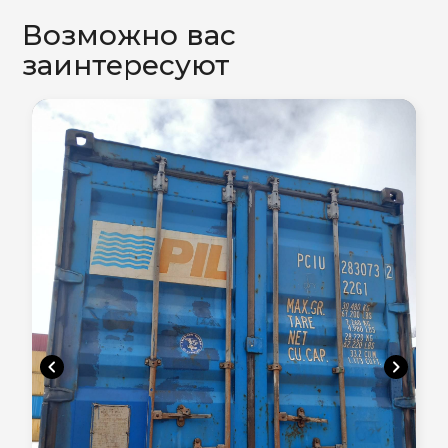
Возможно вас
заинтересуют
chevron_left
chevron_right