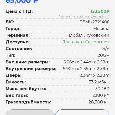
65,000 ₽
Цена с ГТД:
123,500₽
*Грузовая таможенная декларация
BIC:
TEMU2321406
Город:
Москва
Терминал:
Глобал Жуковский
Доступно:
Доставка / Самовывоз
Состояние:
Б/У
Тип:
20GP
Внешние размеры:
6.06m x 2.44m x 2.59m
Внутренние размеры:
5.90m x 2.35m x 2.39m
Дверь:
2.34m x 2.28m
Ёмкость:
33.2 м3кг.
Макс. вес брутто:
30,480
Вес тары:
2,180 кг.
Грузоподъёмность:
28,300 кг.