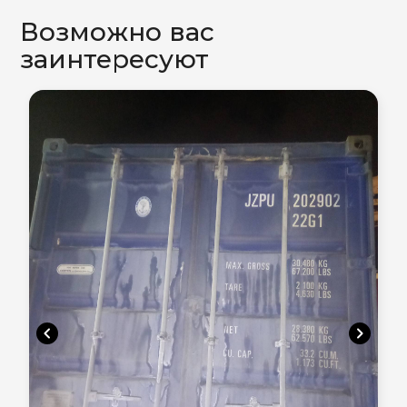
Возможно вас
заинтересуют
chevron_left
chevron_right