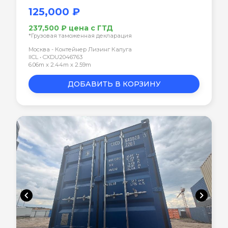
125,000 ₽
237,500 ₽ цена с ГТД
*Грузовая таможенная декларация
Москва - Контейнер Лизинг Калуга
IICL • CXDU2046763
6.06m x 2.44m x 2.59m
ДОБАВИТЬ В КОРЗИНУ
chevron_left
chevron_right