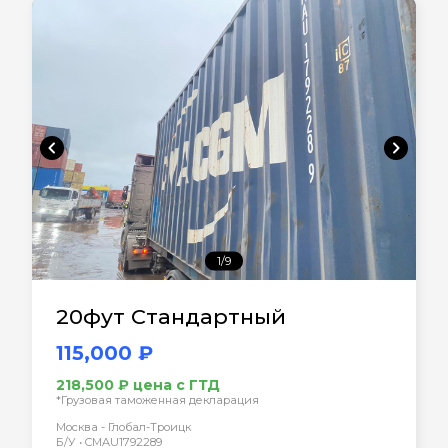
chevron_left
chevron_right
1/9
20фут Стандартный
115,000 ₽
218,500 ₽ цена с ГТД
*Грузовая таможенная декларация
Москва - Глобал-Троицк
Б/У • CMAU1792289