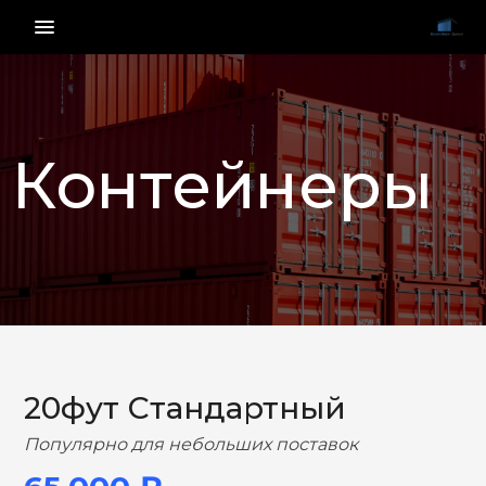
menu_vert
Контейнеры
НАЗАД
ВПЕРЕД
20фут Стандартный
Популярно для небольших поставок