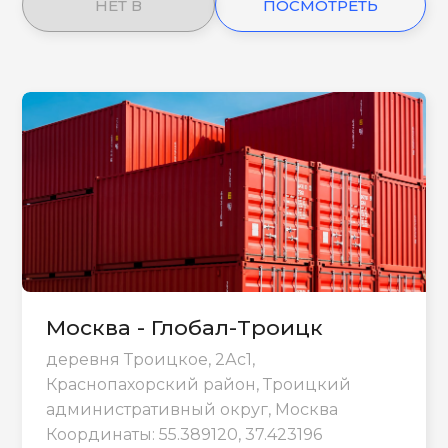
НЕТ В
ПОСМОТРЕТЬ
НАЛИЧИИ
ЕЩЕ
Москва - Глобал-Троицк
деревня Троицкое, 2Ас1,
Краснопахорский район, Троицкий
административный округ, Москва
Координаты: 55.389120, 37.423196