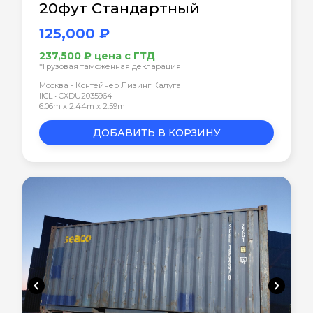
20фут Стандартный
125,000 ₽
237,500 ₽ цена с ГТД
*Грузовая таможенная декларация
Москва - Контейнер Лизинг Калуга
IICL • CXDU2035964
6.06m x 2.44m x 2.59m
ДОБАВИТЬ В КОРЗИНУ
chevron_left
chevron_right