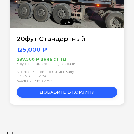
1/14
20фут Стандартный
125,000 ₽
237,500 ₽ цена с ГТД
*Грузовая таможенная декларация
Москва - Контейнер Лизинг Калуга
IICL • SEGU1854370
6.06m x 2.44m x 2.59m
ДОБАВИТЬ В КОРЗИНУ