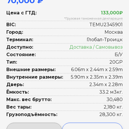
70,000 ₽
Цена с ГТД:
133,000₽
*Грузовая таможенная декларация
BIC:
TEMU2345901
Город:
Москва
Терминал:
Глобал-Троицк
Доступно:
Доставка / Самовывоз
Состояние:
Б/У
Тип:
20GP
Внешние размеры:
6.06m x 2.44m x 2.59m
Внутренние размеры:
5.90m x 2.35m x 2.39m
Дверь:
2.34m x 2.28m
Ёмкость:
33.2 м3кг.
Макс. вес брутто:
30,480
Вес тары:
2,180 кг.
Грузоподъёмность:
28,300 кг.