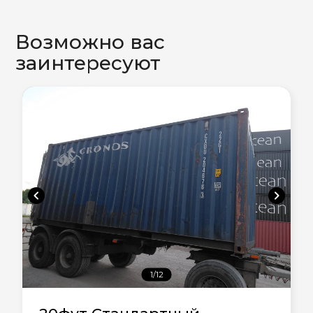
Возможно вас
заинтересуют
chevron_left
chevron_right
1/12