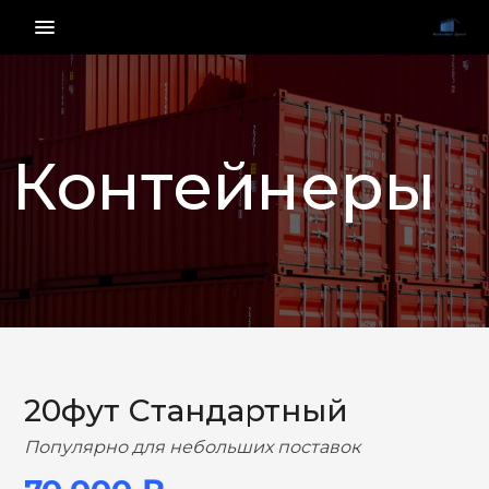
menu_vert
Контейнеры
НАЗАД
ВПЕРЕД
20фут Стандартный
Популярно для небольших поставок