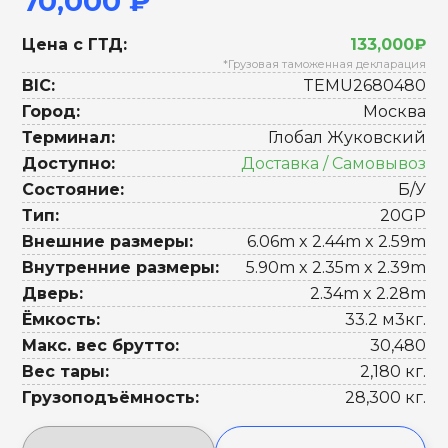
70,000 ₽
Цена с ГТД:
133,000₽
*Грузовая таможенная декларация
BIC:
TEMU2680480
Город:
Москва
Терминал:
Глобал Жуковский
Доступно:
Доставка / Самовывоз
Состояние:
Б/У
Тип:
20GP
Внешние размеры:
6.06m x 2.44m x 2.59m
Внутренние размеры:
5.90m x 2.35m x 2.39m
Дверь:
2.34m x 2.28m
Ёмкость:
33.2 м3кг.
Макс. вес брутто:
30,480
Вес тары:
2,180 кг.
Грузоподъёмность:
28,300 кг.