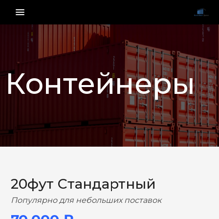
menu_vert
Контейнеры
НАЗАД
ВПЕРЕД
20фут Стандартный
Популярно для небольших поставок