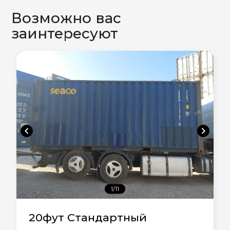
Возможно вас
заинтересуют
chevron_left
chevron_right
1/11
20фут Стандартный