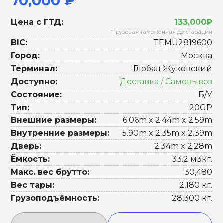
70,000 ₽
Цена с ГТД:
133,000₽
*Грузовая таможенная декларация
BIC:
TEMU2819600
Город:
Москва
Терминал:
Глобал Жуковский
Доступно:
Доставка / Самовывоз
Состояние:
Б/У
Тип:
20GP
Внешние размеры:
6.06m x 2.44m x 2.59m
Внутренние размеры:
5.90m x 2.35m x 2.39m
Дверь:
2.34m x 2.28m
Ёмкость:
33.2 м3кг.
Макс. вес брутто:
30,480
Вес тары:
2,180 кг.
Грузоподъёмность:
28,300 кг.