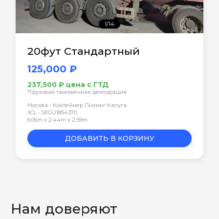
1/14
20фут Стандартный
125,000 ₽
237,500 ₽ цена с ГТД
*Грузовая таможенная декларация
Москва - Контейнер Лизинг Калуга
IICL • SEGU1854370
6.06m x 2.44m x 2.59m
ДОБАВИТЬ В КОРЗИНУ
Нам доверяют