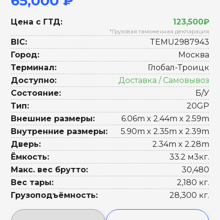
65,000 ₽
Цена с ГТД:
123,500₽
*Грузовая таможенная декларация
BIC:
TEMU2987943
Город:
Москва
Терминал:
Глобал-Троицк
Доступно:
Доставка / Самовывоз
Состояние:
Б/У
Тип:
20GP
Внешние размеры:
6.06m x 2.44m x 2.59m
Внутренние размеры:
5.90m x 2.35m x 2.39m
Дверь:
2.34m x 2.28m
Ёмкость:
33.2 м3кг.
Макс. вес брутто:
30,480
Вес тары:
2,180 кг.
Грузоподъёмность:
28,300 кг.