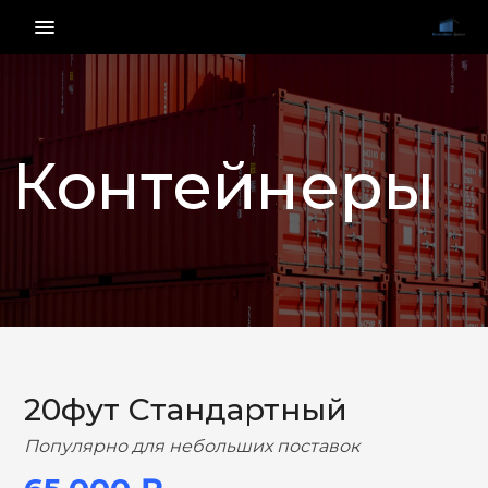
menu_vert
Контейнеры
НАЗАД
ВПЕРЕД
20фут Стандартный
Популярно для небольших поставок