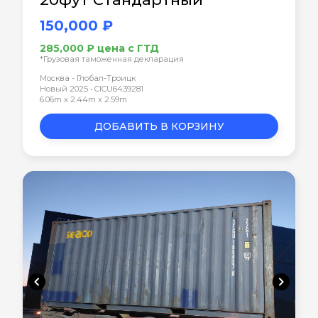
150,000 ₽
285,000 ₽ цена с ГТД
*Грузовая таможенная декларация
Москва - Глобал-Троицк
Новый 2025 • CICU6439281
6.06m x 2.44m x 2.59m
ДОБАВИТЬ В КОРЗИНУ
chevron_left
chevron_right