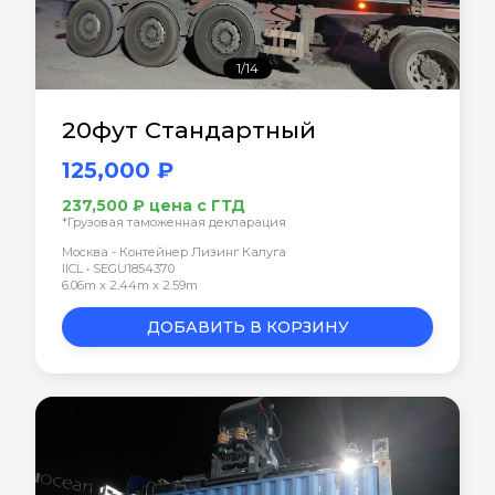
1/14
20фут Стандартный
125,000 ₽
237,500 ₽ цена с ГТД
*Грузовая таможенная декларация
Москва - Контейнер Лизинг Калуга
IICL • SEGU1854370
6.06m x 2.44m x 2.59m
ДОБАВИТЬ В КОРЗИНУ