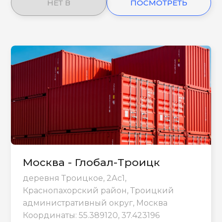
НЕТ В
ПОСМОТРЕТЬ
НАЛИЧИИ
ЕЩЕ
Москва - Глобал-Троицк
деревня Троицкое, 2Ас1,
Краснопахорский район, Троицкий
административный округ, Москва
Координаты: 55.389120, 37.423196