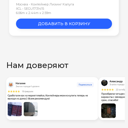
Москва - Контейнер Лизинг Калуга
IICL • SEGU1731415
6.06m x 2.44m x 2.59m
ДОБАВИТЬ В КОРЗИНУ
Нам доверяют