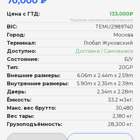
70,000 ₽
Цена с ГТД:
133,000₽
*Грузовая таможенная декларация
BIC:
TEMU2989740
Город:
Москва
Терминал:
Глобал Жуковский
Доступно:
Доставка / Самовывоз
Состояние:
Б/У
Тип:
20GP
Внешние размеры:
6.06m x 2.44m x 2.59m
Внутренние размеры:
5.90m x 2.35m x 2.39m
Дверь:
2.34m x 2.28m
Ёмкость:
33.2 м3кг.
Макс. вес брутто:
30,480
Вес тары:
2,180 кг.
Грузоподъёмность:
28,300 кг.