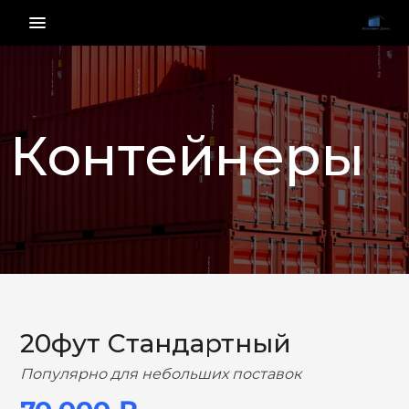
menu_vert
Контейнеры
НАЗАД
ВПЕРЕД
20фут Стандартный
Популярно для небольших поставок