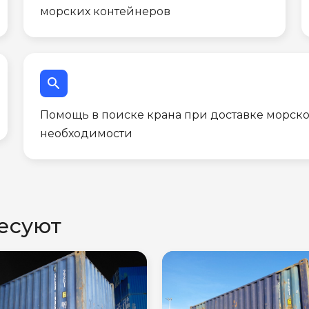
морских контейнеров
search
Помощь в поиске крана при доставке морско
необходимости
есуют