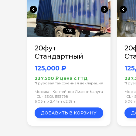
chevron_left
chevron_right
chevron_left
1/15
20фут
20
Стандартный
Ст
125,000 ₽
125
237,500 ₽ цена с ГТД
237,
*Грузовая таможенная декларация
*Груз
Москва - Контейнер Лизинг Калуга
Москв
IICL • SEGU1553798
IICL 
6.06m x 2.44m x 2.59m
6.06m
ДОБАВИТЬ В КОРЗИНУ
Д