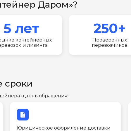
нтейнер Даром»?
5 лет
250+
рынке контейнерных
Проверенных
еревозок и лизинга
перевозчиков
е сроки
тейнера в день обращения!
description
Юридическое оформление доставки