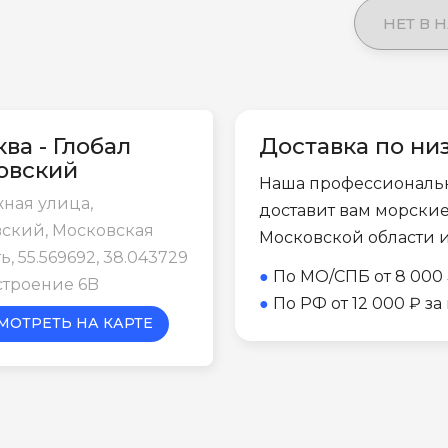
НЕТ В 
ва - Глобал
Доставка по ни
овский
Наша профессиональ
ная улица,
доставит вам морски
ский, Московская
Московской области 
ь, 55.569692, 38.043729
●
По МО/СПБ от 8 000 
строение 6B
●
По РФ от 12 000 ₽ з
МОТРЕТЬ НА КАРТЕ