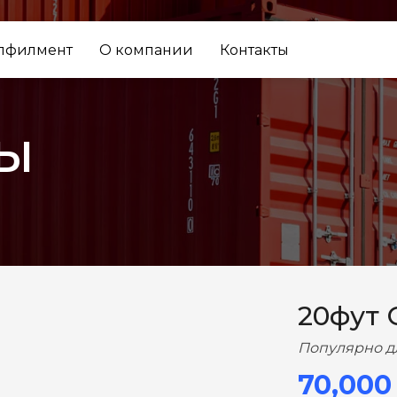
лфилмент
О компании
Контакты
ы
ВПЕРЕД
20фут 
Популярно д
70,000