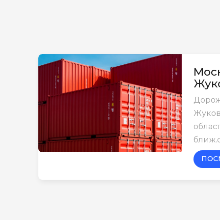
Моск
Жук
Дорож
Жуков
област
ближ.
ПОС