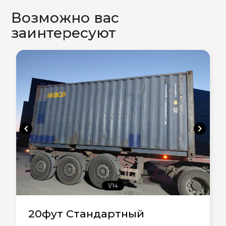
Возможно вас
заинтересуют
chevron_left
chevron_right
1/14
20фут Стандартный