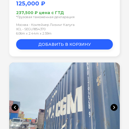
125,000 ₽
237,500 ₽ цена с ГТД
*Грузовая таможенная декларация
Москва - Контейнер Лизинг Калуга
IICL • SEGU1854370
6.06m x 2.44m x 2.59m
ДОБАВИТЬ В КОРЗИНУ
chevron_left
chevron_right