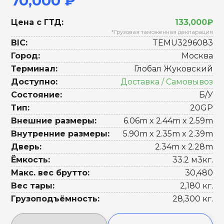
70,000 ₽
Цена с ГТД:
133,000₽
*Грузовая таможенная декларация
BIC:
TEMU3296083
Город:
Москва
Терминал:
Глобал Жуковский
Доступно:
Доставка / Самовывоз
Состояние:
Б/У
Тип:
20GP
Внешние размеры:
6.06m x 2.44m x 2.59m
Внутренние размеры:
5.90m x 2.35m x 2.39m
Дверь:
2.34m x 2.28m
Ёмкость:
33.2 м3кг.
Макс. вес брутто:
30,480
Вес тары:
2,180 кг.
Грузоподъёмность:
28,300 кг.