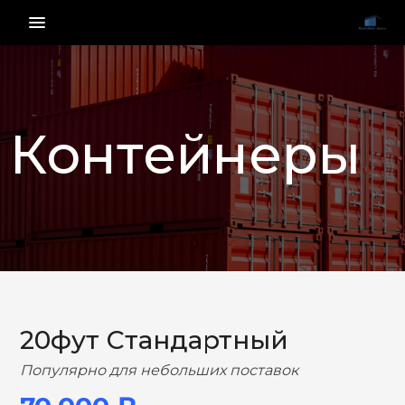
menu_vert
Контейнеры
НАЗАД
ВПЕРЕД
20фут Стандартный
Популярно для небольших поставок