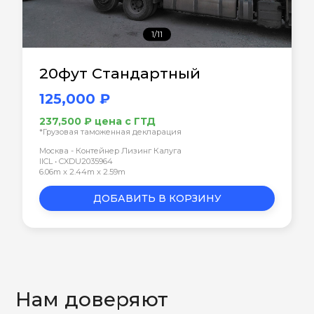
1/11
20фут Стандартный
125,000 ₽
237,500 ₽ цена с ГТД
*Грузовая таможенная декларация
Москва - Контейнер Лизинг Калуга
IICL • CXDU2035964
6.06m x 2.44m x 2.59m
ДОБАВИТЬ В КОРЗИНУ
Нам доверяют