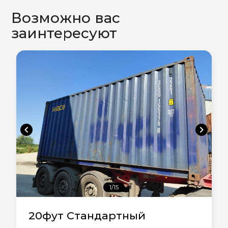
Возможно вас
заинтересуют
chevron_left
chevron_right
1/15
20фут Стандартный