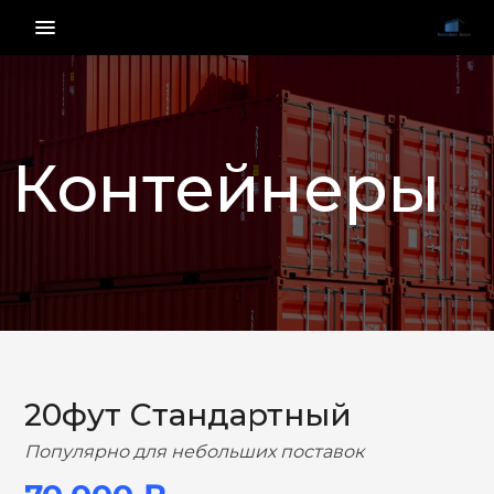
menu_vert
Контейнеры
НАЗАД
ВПЕРЕД
20фут Стандартный
Популярно для небольших поставок