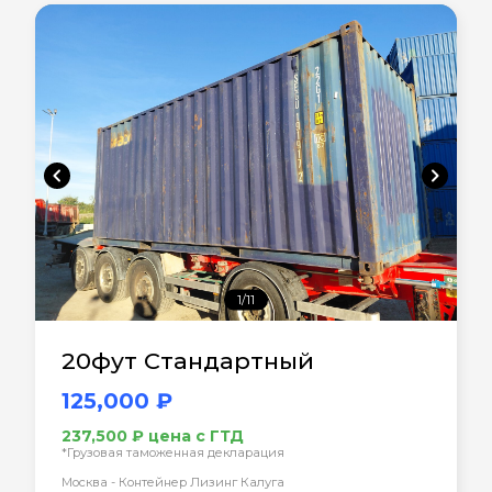
chevron_left
chevron_right
1/11
20фут Стандартный
125,000 ₽
237,500 ₽ цена с ГТД
*Грузовая таможенная декларация
Москва - Контейнер Лизинг Калуга