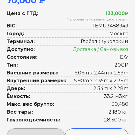
70,000 ₽
Цена с ГТД:
133,000₽
*Грузовая таможенная декларация
BIC:
TEMU3488949
Город:
Москва
Терминал:
Глобал Жуковский
Доступно:
Доставка / Самовывоз
Состояние:
Б/У
Тип:
20GP
Внешние размеры:
6.06m x 2.44m x 2.59m
Внутренние размеры:
5.90m x 2.35m x 2.39m
Дверь:
2.34m x 2.28m
Ёмкость:
33.2 м3кг.
Макс. вес брутто:
30,480
Вес тары:
2,180 кг.
Грузоподъёмность:
28,300 кг.