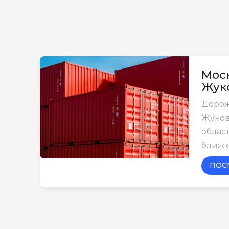
Моск
Жук
Дорож
Жуков
област
ближ.
ПОС