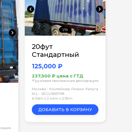
chevron_left
chevron_right
1/15
chevron_right
20фут
Стандартный
125,000 ₽
237,500 ₽ цена с ГТД
*Грузовая таможенная декларация
Москва - Контейнер Лизинг Калуга
IICL • SEGU1553798
6.06m x 2.44m x 2.59m
ДОБАВИТЬ В КОРЗИНУ
арация