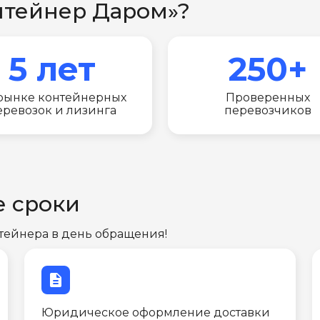
нтейнер Даром»?
5 лет
250+
рынке контейнерных
Проверенных
еревозок и лизинга
перевозчиков
е сроки
тейнера в день обращения!
description
Юридическое оформление доставки