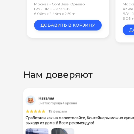
Москва - ContBase Юрьево
Москв
Б/У • BMOU2595928
Авиа
6.06m x 2.44m x 2.59m
Б/У • 
6.06m
ДОБАВИТЬ В КОРЗИНУ
Д
Нам доверяют