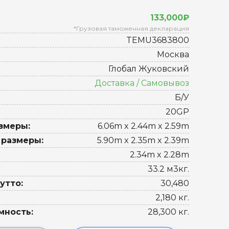
133,000₽
*Грузовая таможенная декларация
TEMU3683800
Москва
Глобал Жуковский
Доставка / Самовывоз
Б/У
20GP
змеры:
6.06m x 2.44m x 2.59m
 размеры:
5.90m x 2.35m x 2.39m
2.34m x 2.28m
33.2 м3кг.
утто:
30,480
2,180 кг.
мность:
28,300 кг.