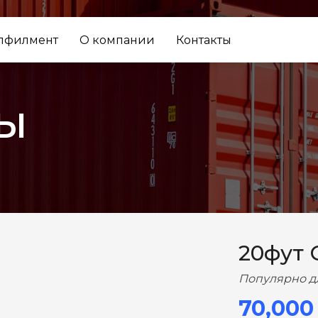
лфилмент
О компании
Контакты
ы
ВПЕРЕД
20фут 
Популярно д
70,000