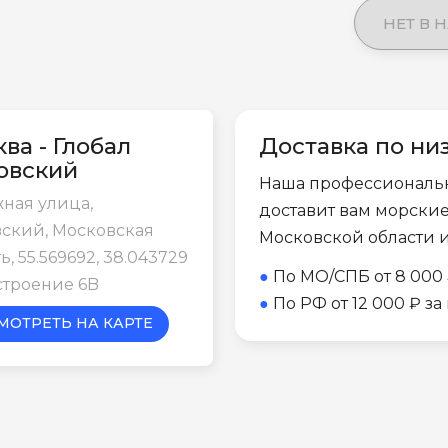
НЕТ В 
ва - Глобал
Доставка по ни
овский
Наша профессиональ
ная улица,
доставит вам морски
ский, Московская
Московской области 
ь, 55.569692, 38.043729
●
По МО/СПБ от 8 000 
строение 6B
●
По РФ от 12 000 ₽ з
МОТРЕТЬ НА КАРТЕ