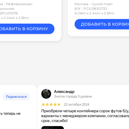
а - Рефтерминал-
Москва - Сухой порт
ционная
Б/У • PCIU2830732
JZPU2112116
6.06m x 2.44m x 2.59m
 x 2.44m x 2.59m
ДОБАВИТЬ В КОРЗИ
ОБАВИТЬ В КОРЗИНУ