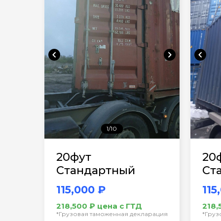
chevron_left
chevron_right
chevron_left
1/10
20фут
20
Стандартный
Ст
115,000 ₽
115
218,500 ₽ цена с ГТД
218,
*Грузовая таможенная декларация
*Груз