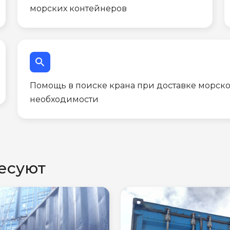
морских контейнеров
search
Помощь в поиске крана при доставке морско
необходимости
есуют