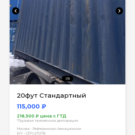
chevron_left
chevron_right
1/8
20фут Стандартный
115,000 ₽
218,500 ₽ цена с ГТД
*Грузовая таможенная декларация
Москва - Рефтерминал-Авиационная
Б/У • JZPU2112116