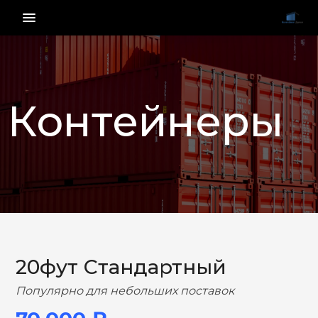
menu_vert
Контейнеры
НАЗАД
ВПЕРЕД
20фут Стандартный
Популярно для небольших поставок