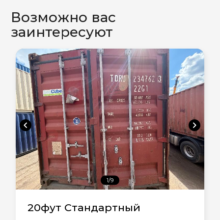
Возможно вас
заинтересуют
chevron_left
chevron_right
1/9
20фут Стандартный