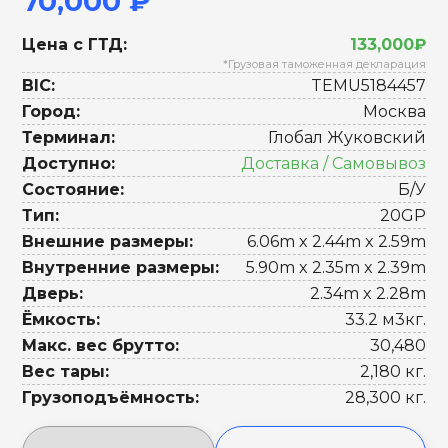
70,000 ₽
Цена с ГТД:
133,000₽
*Грузовая таможенная декларация
BIC:
TEMU5184457
Город:
Москва
Терминал:
Глобал Жуковский
Доступно:
Доставка / Самовывоз
Состояние:
Б/У
Тип:
20GP
Внешние размеры:
6.06m x 2.44m x 2.59m
Внутренние размеры:
5.90m x 2.35m x 2.39m
Дверь:
2.34m x 2.28m
Ёмкость:
33.2 м3кг.
Макс. вес брутто:
30,480
Вес тары:
2,180 кг.
Грузоподъёмность:
28,300 кг.