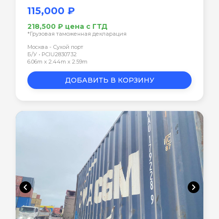
115,000 ₽
218,500 ₽ цена с ГТД
*Грузовая таможенная декларация
Москва - Сухой порт
Б/У • PCIU2830732
6.06m x 2.44m x 2.59m
ДОБАВИТЬ В КОРЗИНУ
chevron_left
chevron_right