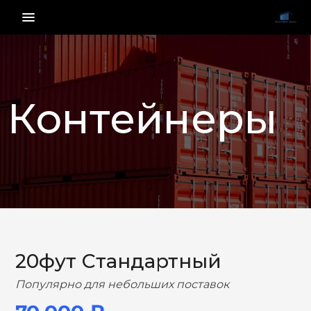
menu_vert
Контейнеры
НАЗАД
ВПЕРЕД
20фут Стандартный
Популярно для небольших поставок