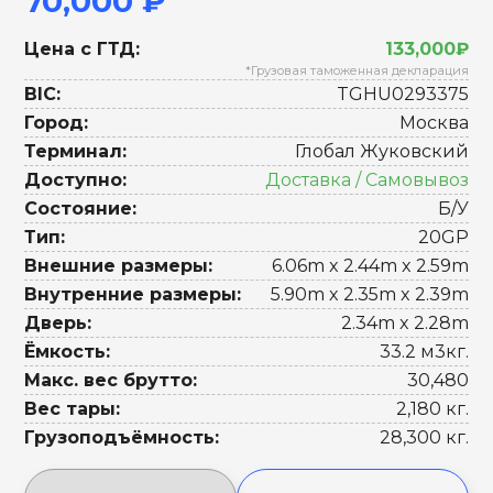
70,000 ₽
Цена с ГТД:
133,000₽
*Грузовая таможенная декларация
BIC:
TGHU0293375
Город:
Москва
Терминал:
Глобал Жуковский
Доступно:
Доставка / Самовывоз
Состояние:
Б/У
Тип:
20GP
Внешние размеры:
6.06m x 2.44m x 2.59m
Внутренние размеры:
5.90m x 2.35m x 2.39m
Дверь:
2.34m x 2.28m
Ёмкость:
33.2 м3кг.
Макс. вес брутто:
30,480
Вес тары:
2,180 кг.
Грузоподъёмность:
28,300 кг.