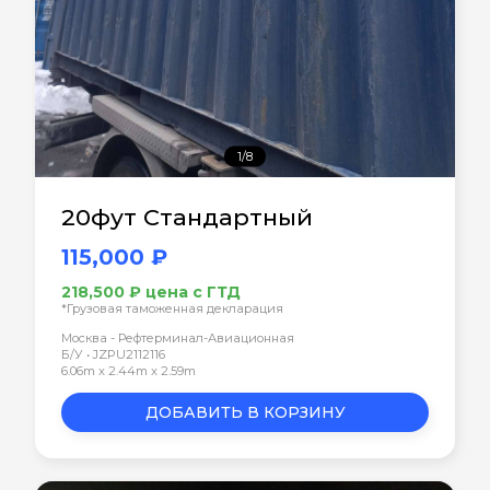
1/8
20фут Стандартный
115,000 ₽
218,500 ₽ цена с ГТД
*Грузовая таможенная декларация
Москва - Рефтерминал-Авиационная
Б/У • JZPU2112116
6.06m x 2.44m x 2.59m
ДОБАВИТЬ В КОРЗИНУ