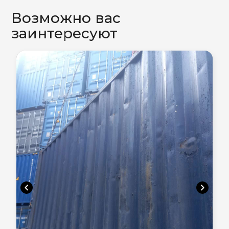
Возможно вас
заинтересуют
chevron_left
chevron_right