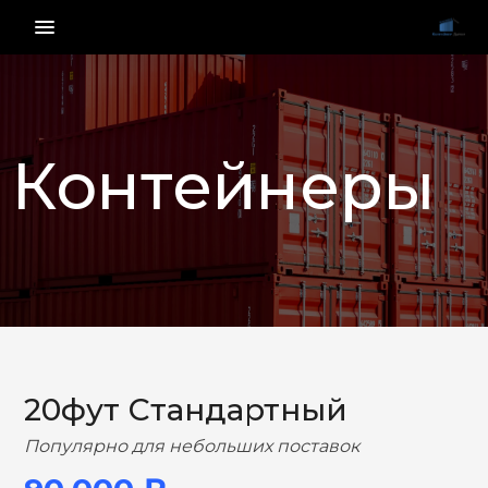
menu_vert
Контейнеры
НАЗАД
ВПЕРЕД
20фут Стандартный
Популярно для небольших поставок