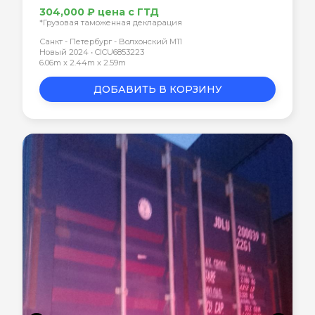
304,000 ₽ цена с ГТД
*Грузовая таможенная декларация
Санкт - Петербург - Волхонский М11
Новый 2024 • CICU6853223
6.06m x 2.44m x 2.59m
ДОБАВИТЬ В КОРЗИНУ