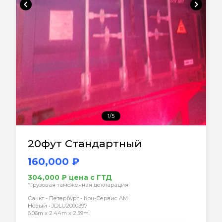
chevron_left
chevron_right
1/5
20фут Стандартный
160,000 ₽
304,000 ₽ цена с ГТД
*Грузовая таможенная декларация
Санкт - Петербург - Кон-Сервис АМ
Новый • JDLU2000397
6.06m x 2.44m x 2.59m