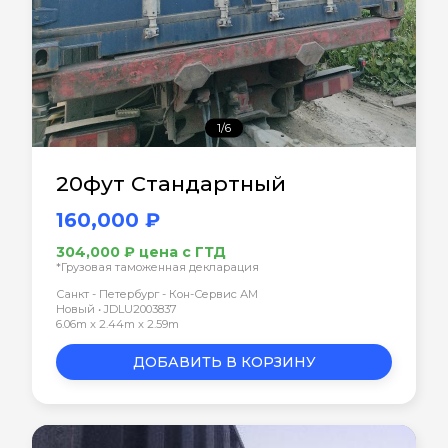
1/6
20фут Стандартный
160,000 ₽
304,000 ₽ цена с ГТД
*Грузовая таможенная декларация
Санкт - Петербург - Кон-Сервис АМ
Новый • JDLU2003837
6.06m x 2.44m x 2.59m
ДОБАВИТЬ В КОРЗИНУ