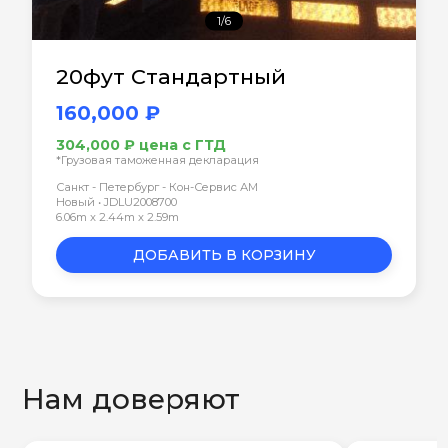
1/6
20фут Стандартный
160,000 ₽
304,000 ₽ цена с ГТД
*Грузовая таможенная декларация
Санкт - Петербург - Кон-Сервис АМ
Новый • JDLU2008700
6.06m x 2.44m x 2.59m
ДОБАВИТЬ В КОРЗИНУ
Нам доверяют