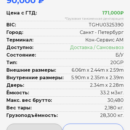
90,000 ₽
Цена с ГТД:
171,000₽
*Грузовая таможенная декларация
BIC:
TGHU0325390
Город:
Санкт - Петербург
Терминал:
Кон-Сервис АМ
Доступно:
Доставка / Самовывоз
Состояние:
Б/У
Тип:
20GP
Внешние размеры:
6.06m x 2.44m x 2.59m
Внутренние размеры:
5.90m x 2.35m x 2.39m
Дверь:
2.34m x 2.28m
Ёмкость:
33.2 м3кг.
Макс. вес брутто:
30,480
Вес тары:
2,180 кг.
Грузоподъёмность:
28,300 кг.