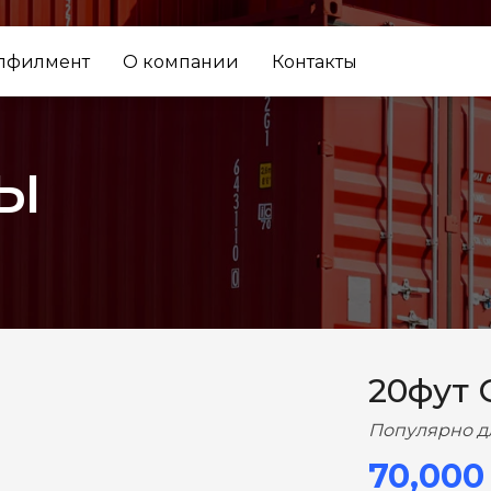
лфилмент
О компании
Контакты
ы
ВПЕРЕД
20фут 
Популярно д
70,000