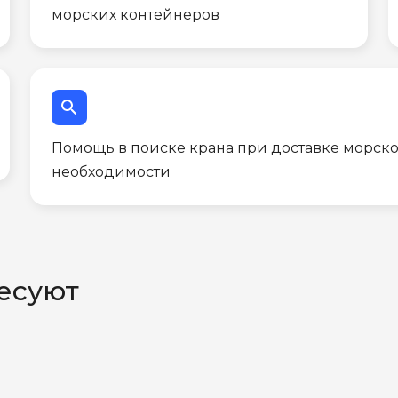
морских контейнеров
search
Помощь в поиске крана при доставке морско
необходимости
есуют