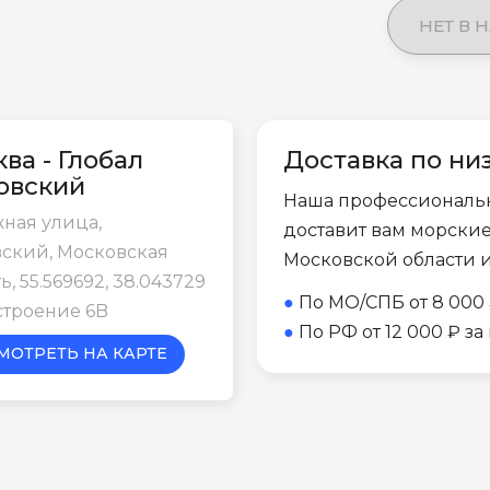
НЕТ В 
ва - Глобал
Доставка по ни
овский
Наша профессиональ
ная улица,
доставит вам морски
ский, Московская
Московской области 
ь, 55.569692, 38.043729
●
По МО/СПБ от 8 000 
строение 6B
●
По РФ от 12 000 ₽ з
МОТРЕТЬ НА КАРТЕ