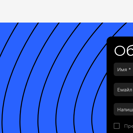
Об
Пре