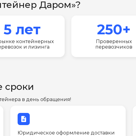
нтейнер Даром»?
5 лет
250+
рынке контейнерных
Проверенных
еревозок и лизинга
перевозчиков
е сроки
тейнера в день обращения!
description
Юридическое оформление доставки