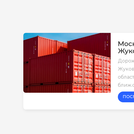
Моск
Жук
Дорож
Жуков
област
ближ.
ПОС