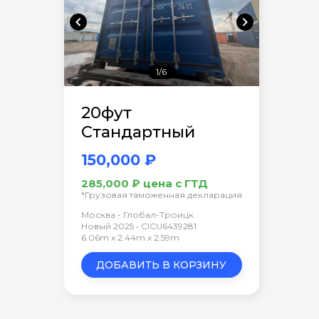
chevron_left
chevron_right
1/6
20фут
Стандартный
150,000 ₽
285,000 ₽ цена с ГТД
*Грузовая таможенная декларация
Москва - Глобал-Троицк
Новый 2025 • CICU6439281
6.06m x 2.44m x 2.59m
ДОБАВИТЬ В КОРЗИНУ