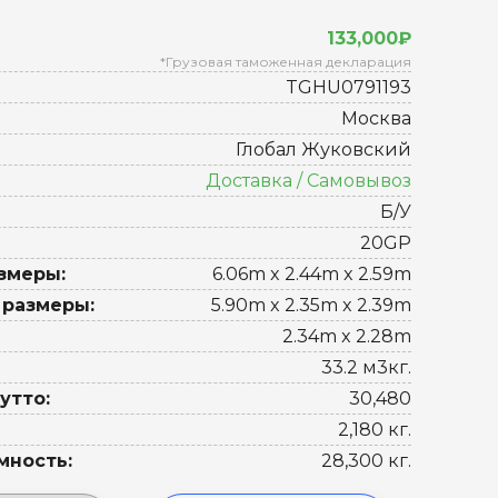
133,000₽
*Грузовая таможенная декларация
TGHU0791193
Москва
Глобал Жуковский
Доставка / Самовывоз
Б/У
20GP
змеры:
6.06m x 2.44m x 2.59m
 размеры:
5.90m x 2.35m x 2.39m
2.34m x 2.28m
33.2 м3кг.
утто:
30,480
2,180 кг.
мность:
28,300 кг.