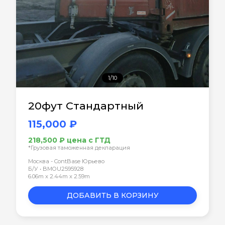
1/10
20фут Стандартный
115,000 ₽
218,500 ₽ цена с ГТД
*Грузовая таможенная декларация
Москва - ContBase Юрьево
Б/У • BMOU2595928
6.06m x 2.44m x 2.59m
ДОБАВИТЬ В КОРЗИНУ