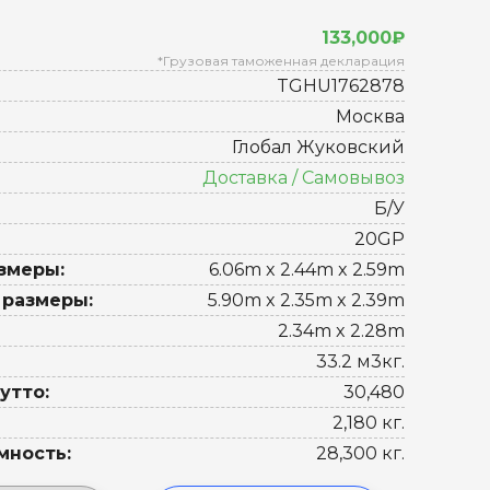
133,000₽
*Грузовая таможенная декларация
TGHU1762878
Москва
Глобал Жуковский
Доставка / Самовывоз
Б/У
20GP
змеры:
6.06m x 2.44m x 2.59m
 размеры:
5.90m x 2.35m x 2.39m
2.34m x 2.28m
33.2 м3кг.
утто:
30,480
2,180 кг.
мность:
28,300 кг.