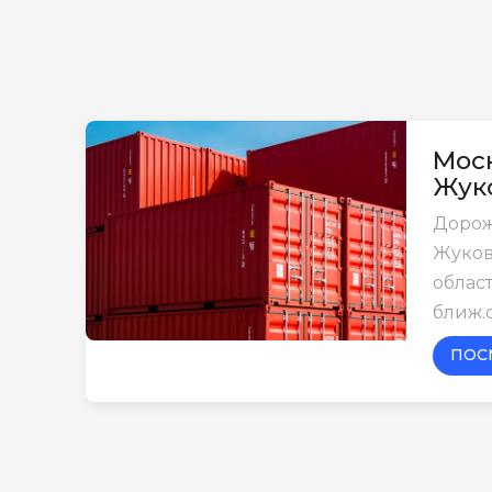
Моск
Жук
Дорож
Жуков
област
ближ.
ПОС