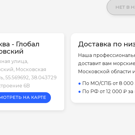
НЕТ В 
ва - Глобал
Доставка по ни
овский
Наша профессиональ
ная улица,
доставит вам морски
ский, Московская
Московской области 
ь, 55.569692, 38.043729
●
По МО/СПБ от 8 000 
строение 6B
●
По РФ от 12 000 ₽ з
МОТРЕТЬ НА КАРТЕ