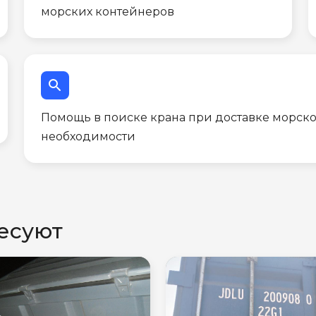
морских контейнеров
search
Помощь в поиске крана при доставке морско
необходимости
есуют