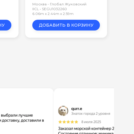
Москва - Глобал Жуковский
IICL • SEGU1032260
6.06m x 2.44m x 2.59m
НУ
ДОБАВИТЬ В КОРЗИНУ