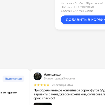
Москва - Глобал Жуковский
Новый • JDLU2009080
6.06m x 2.44m x 2.59m
ДОБАВИТЬ В КОРЗИ