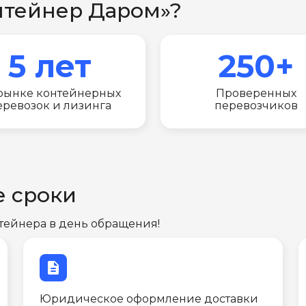
нтейнер Даром»?
5 лет
250+
рынке контейнерных
Проверенных
еревозок и лизинга
перевозчиков
е сроки
тейнера в день обращения!
description
Юридическое оформление доставки