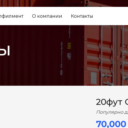
лфилмент
О компании
Контакты
ы
ВПЕРЕД
20фут 
Популярно д
70,000