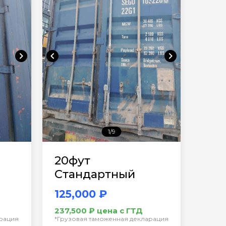
chevron_right
chevron_left
chevron_right
1/9
20фут
Стандартный
125,000 ₽
237,500 ₽ цена с ГТД
арация
*Грузовая таможенная декларация