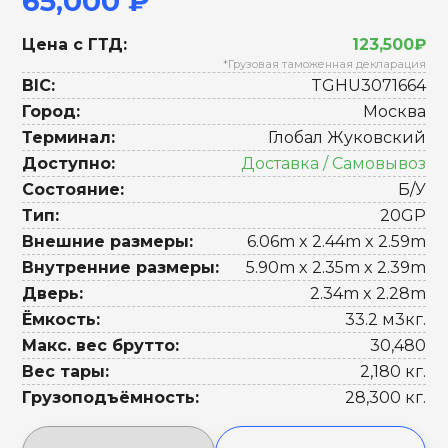
65,000 ₽
Цена с ГТД:
123,500₽
*Грузовая таможенная декларация
BIC:
TGHU3071664
Город:
Москва
Терминал:
Глобал Жуковский
Доступно:
Доставка / Самовывоз
Состояние:
Б/У
Тип:
20GP
Внешние размеры:
6.06m x 2.44m x 2.59m
Внутренние размеры:
5.90m x 2.35m x 2.39m
Дверь:
2.34m x 2.28m
Ёмкость:
33.2 м3кг.
Макс. вес брутто:
30,480
Вес тары:
2,180 кг.
Грузоподъёмность:
28,300 кг.