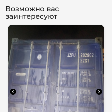
Возможно вас
заинтересуют
chevron_left
chevron_right