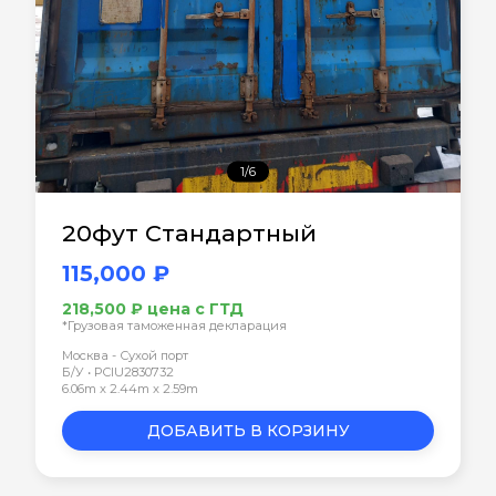
1/6
20фут Стандартный
115,000 ₽
218,500 ₽ цена с ГТД
*Грузовая таможенная декларация
Москва - Сухой порт
Б/У • PCIU2830732
6.06m x 2.44m x 2.59m
ДОБАВИТЬ В КОРЗИНУ