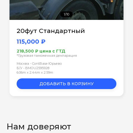
1/10
20фут Стандартный
115,000 ₽
218,500 ₽ цена с ГТД
*Грузовая таможенная декларация
Москва - ContBase Юрьево
Б/У • BMOU2595928
6.06m x 2.44m x 2.59m
ДОБАВИТЬ В КОРЗИНУ
Нам доверяют