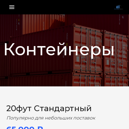
menu_vert
Контейнеры
НАЗАД
ВПЕРЕД
20фут Стандартный
Популярно для небольших поставок