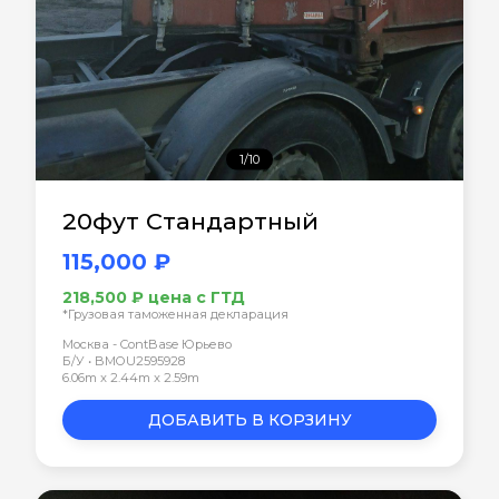
1/10
20фут Стандартный
115,000 ₽
218,500 ₽ цена с ГТД
*Грузовая таможенная декларация
Москва - ContBase Юрьево
Б/У • BMOU2595928
6.06m x 2.44m x 2.59m
ДОБАВИТЬ В КОРЗИНУ