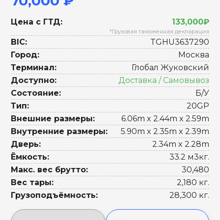
70,000 ₽
Цена с ГТД:
133,000₽
*Грузовая таможенная декларация
BIC:
TGHU3637290
Город:
Москва
Терминал:
Глобал Жуковский
Доступно:
Доставка / Самовывоз
Состояние:
Б/У
Тип:
20GP
Внешние размеры:
6.06m x 2.44m x 2.59m
Внутренние размеры:
5.90m x 2.35m x 2.39m
Дверь:
2.34m x 2.28m
Ёмкость:
33.2 м3кг.
Макс. вес брутто:
30,480
Вес тары:
2,180 кг.
Грузоподъёмность:
28,300 кг.