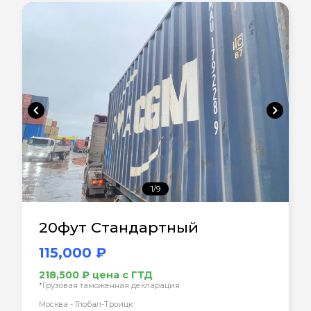
chevron_left
chevron_right
1/9
20фут Стандартный
115,000 ₽
218,500 ₽ цена с ГТД
*Грузовая таможенная декларация
Москва - Глобал-Троицк