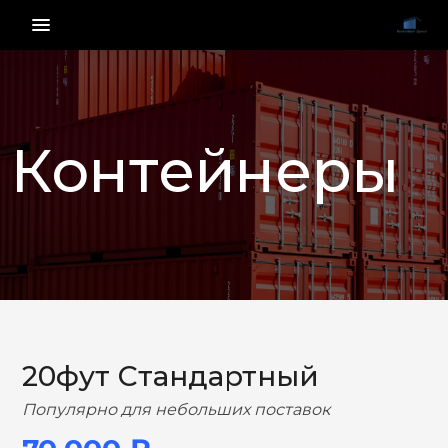
menu_vert
Контейнеры
НАЗАД
ВПЕРЕД
20фут Стандартный
Популярно для небольших поставок