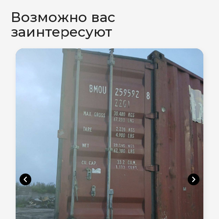
Возможно вас
заинтересуют
chevron_left
chevron_right