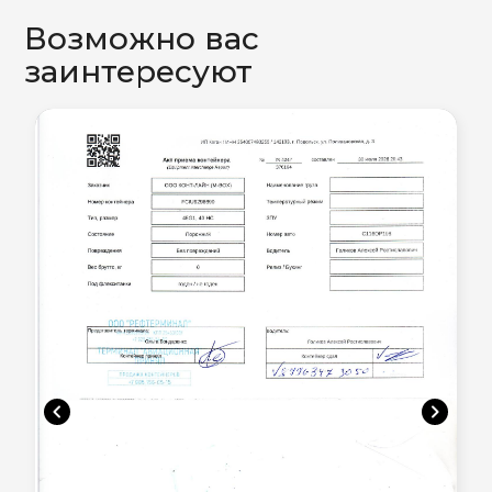
Возможно вас
заинтересуют
chevron_left
chevron_right