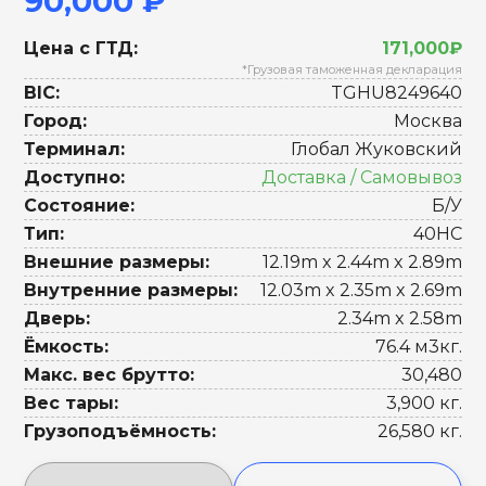
90,000 ₽
Цена с ГТД:
171,000₽
*Грузовая таможенная декларация
BIC:
TGHU8249640
Город:
Москва
Терминал:
Глобал Жуковский
Доступно:
Доставка / Самовывоз
Состояние:
Б/У
Тип:
40HC
Внешние размеры:
12.19m x 2.44m x 2.89m
Внутренние размеры:
12.03m x 2.35m x 2.69m
Дверь:
2.34m x 2.58m
Ёмкость:
76.4 м3кг.
Макс. вес брутто:
30,480
Вес тары:
3,900 кг.
Грузоподъёмность:
26,580 кг.