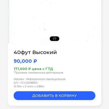
1/7
40фут Высокий
90,000 ₽
171,000 ₽ цена с ГТД
*Грузовая таможенная декларация
Москва - Рефтерминал-Авиационная
Б/У • FCIU9298690
12.19m x 2.44m x 2.89m
ДОБАВИТЬ В КОРЗИНУ