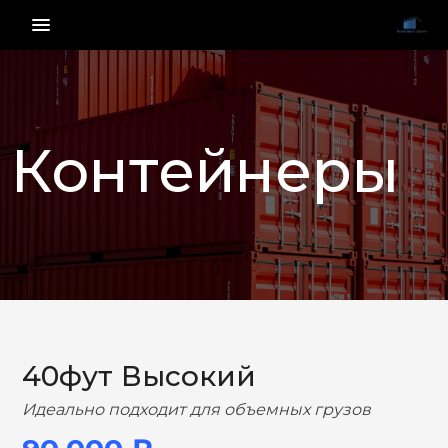
menu_vert
Контейнеры
НАЗАД
ВПЕРЕД
40фут Высокий
Идеально подходит для объемных грузов