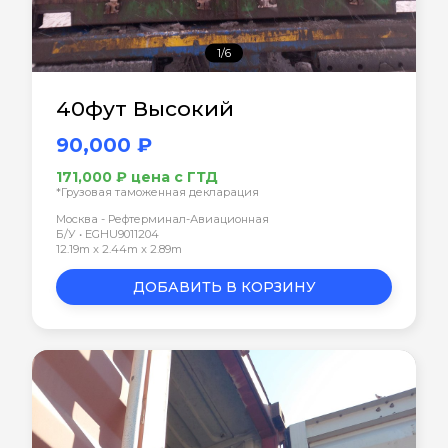
1/6
40фут Высокий
90,000 ₽
171,000 ₽ цена с ГТД
*Грузовая таможенная декларация
Москва - Рефтерминал-Авиационная
Б/У • EGHU9011204
12.19m x 2.44m x 2.89m
ДОБАВИТЬ В КОРЗИНУ