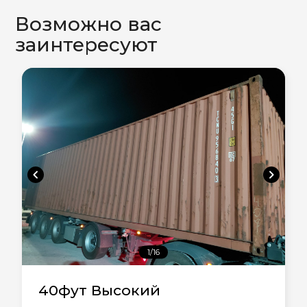
Возможно вас
заинтересуют
chevron_left
chevron_right
1/16
40фут Высокий