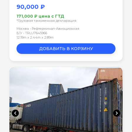
90,000 ₽
171,000 ₽ цена с ГТД
*Грузовая таможенная декларация
Москва - Рефтерминал-Авиационная
Б/У • TRLU7645966
12.19m x 2.44m x 2.89m
ДОБАВИТЬ В КОРЗИНУ
chevron_left
chevron_right