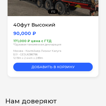
1/12
40фут Высокий
90,000 ₽
171,000 ₽ цена с ГТД
*Грузовая таможенная декларация
Москва - Контейнер Лизинг Калуга
Б/У • GESU6386786
12.19m x 2.44m x 2.89m
ДОБАВИТЬ В КОРЗИНУ
Нам доверяют