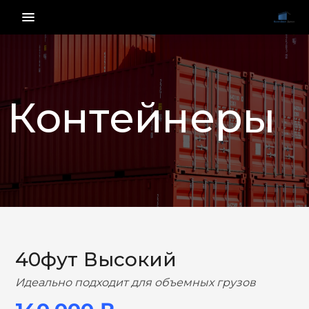
menu_vert
Контейнеры
НАЗАД
ВПЕРЕД
40фут Высокий
Идеально подходит для объемных грузов