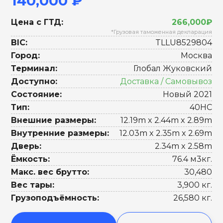
140,000 ₽
Цена с ГТД:
266,000₽
*Грузовая таможенная декларация
BIC:
TLLU8529804
Город:
Москва
Терминал:
Глобал Жуковский
Доступно:
Доставка / Самовывоз
Состояние:
Новый 2021
Тип:
40HC
Внешние размеры:
12.19m x 2.44m x 2.89m
Внутренние размеры:
12.03m x 2.35m x 2.69m
Дверь:
2.34m x 2.58m
Ёмкость:
76.4 м3кг.
Макс. вес брутто:
30,480
Вес тары:
3,900 кг.
Грузоподъёмность:
26,580 кг.