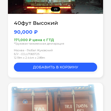
1/9
40фут Высокий
90,000 ₽
171,000 ₽ цена с ГТД
*Грузовая таможенная декларация
Москва - Глобал Жуковский
Б/У • CCLU7065725
12.19m x 2.44m x 2.89m
ДОБАВИТЬ В КОРЗИНУ