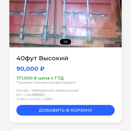
1/6
40фут Высокий
90,000 ₽
171,000 ₽ цена с ГТД
*Грузовая таможенная декларация
Москва - Рефтерминал-Авиационная
Б/У • CAIU8685802
12.19m x 2.44m x 2.89m
ДОБАВИТЬ В КОРЗИНУ