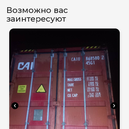
Возможно вас
заинтересуют
chevron_left
chevron_right