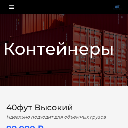
menu_vert
Контейнеры
НАЗАД
ВПЕРЕД
40фут Высокий
Идеально подходит для объемных грузов