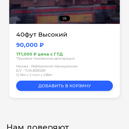
1/6
40фут Высокий
90,000 ₽
171,000 ₽ цена с ГТД
*Грузовая таможенная декларация
Москва - Рефтерминал-Авиационная
Б/У • TCNU8393281
12.19m x 2.44m x 2.89m
ДОБАВИТЬ В КОРЗИНУ
Нам доверяют