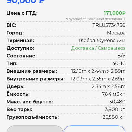
90,000 ₽
Цена с ГТД:
171,000₽
*Грузовая таможенная декларация
BIC:
TRLU5734750
Город:
Москва
Терминал:
Глобал Жуковский
Доступно:
Доставка / Самовывоз
Состояние:
Б/У
Тип:
40HC
Внешние размеры:
12.19m x 2.44m x 2.89m
Внутренние размеры:
12.03m x 2.35m x 2.69m
Дверь:
2.34m x 2.58m
Ёмкость:
76.4 м3кг.
Макс. вес брутто:
30,480
Вес тары:
3,900 кг.
Грузоподъёмность:
26,580 кг.