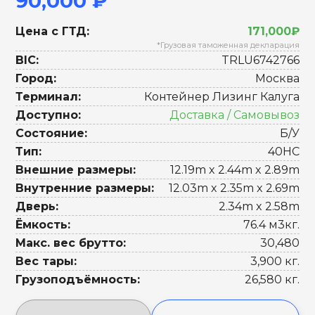
90,000 ₽
Цена с ГТД:
171,000₽
*Грузовая таможенная декларация
BIC:
TRLU6742766
Город:
Москва
Терминал:
Контейнер Лизинг Калуга
Доступно:
Доставка / Самовывоз
Состояние:
Б/У
Тип:
40HC
Внешние размеры:
12.19m x 2.44m x 2.89m
Внутренние размеры:
12.03m x 2.35m x 2.69m
Дверь:
2.34m x 2.58m
Ёмкость:
76.4 м3кг.
Макс. вес брутто:
30,480
Вес тары:
3,900 кг.
Грузоподъёмность:
26,580 кг.