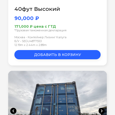
40фут Высокий
90,000 ₽
171,000 ₽ цена с ГТД
*Грузовая таможенная декларация
Москва - Контейнер Лизинг Калуга
Б/У • SEGU4877553
12.19m x 2.44m x 2.89m
ДОБАВИТЬ В КОРЗИНУ
chevron_left
chevron_right