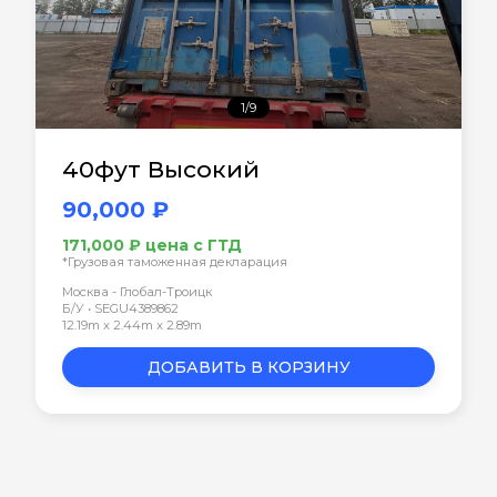
1/9
40фут Высокий
90,000 ₽
171,000 ₽ цена с ГТД
*Грузовая таможенная декларация
Москва - Глобал-Троицк
Б/У • SEGU4389862
12.19m x 2.44m x 2.89m
ДОБАВИТЬ В КОРЗИНУ