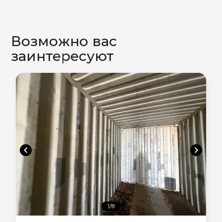
Возможно вас
заинтересуют
chevron_left
chevron_right
1/8