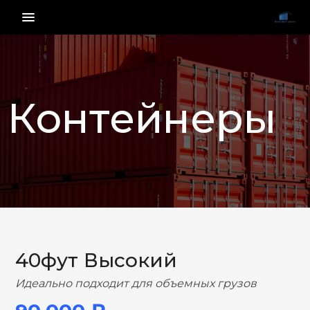
menu_vert
Контейнеры
НАЗАД
ВПЕРЕД
40фут Высокий
Идеально подходит для объемных грузов