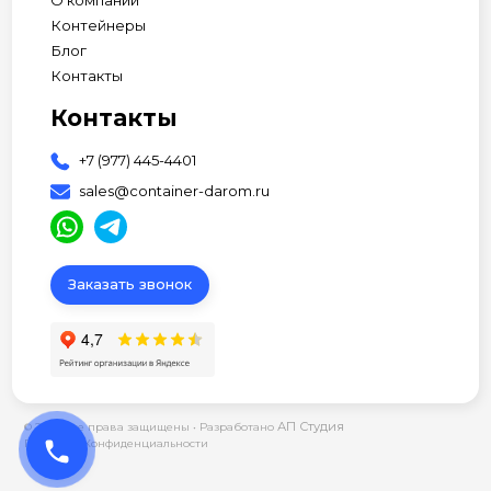
Контейнеры
Блог
Контакты
Контакты
+7 (977) 445-4401
sales@container-darom.ru
Заказать звонок
АП Студия
© 2026 Все права защищены •
Разработано
phone
Политика Конфиденциальности