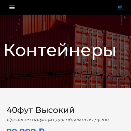
menu_vert
Контейнеры
НАЗАД
ВПЕРЕД
40фут Высокий
Идеально подходит для объемных грузов