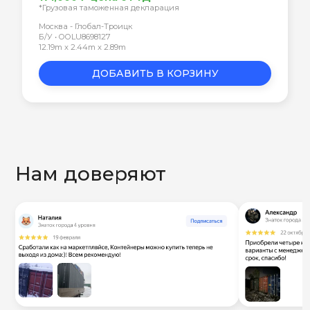
*Грузовая таможенная декларация
Москва - Глобал-Троицк
Б/У • OOLU8698127
12.19m x 2.44m x 2.89m
ДОБАВИТЬ В КОРЗИНУ
Нам доверяют