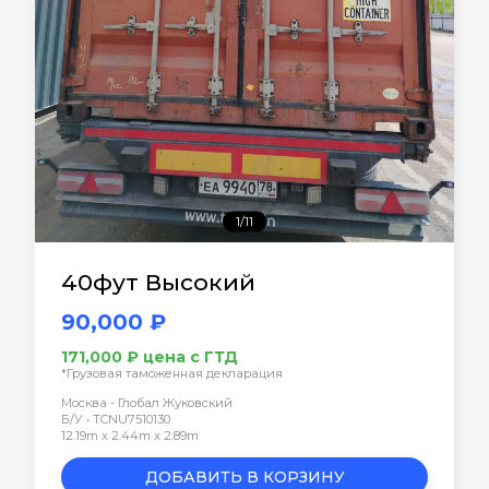
1/11
40фут Высокий
90,000 ₽
171,000 ₽ цена с ГТД
*Грузовая таможенная декларация
Москва - Глобал Жуковский
Б/У • TCNU7510130
12.19m x 2.44m x 2.89m
ДОБАВИТЬ В КОРЗИНУ