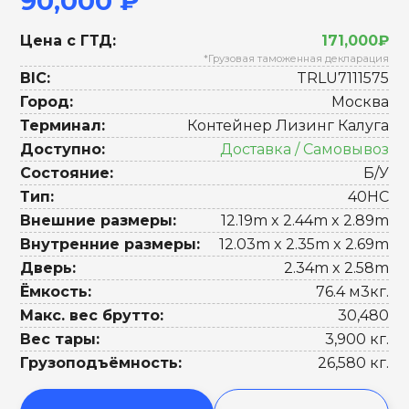
90,000 ₽
Цена с ГТД:
171,000₽
*Грузовая таможенная декларация
BIC:
TRLU7111575
Город:
Москва
Терминал:
Контейнер Лизинг Калуга
Доступно:
Доставка / Самовывоз
Состояние:
Б/У
Тип:
40HC
Внешние размеры:
12.19m x 2.44m x 2.89m
Внутренние размеры:
12.03m x 2.35m x 2.69m
Дверь:
2.34m x 2.58m
Ёмкость:
76.4 м3кг.
Макс. вес брутто:
30,480
Вес тары:
3,900 кг.
Грузоподъёмность:
26,580 кг.