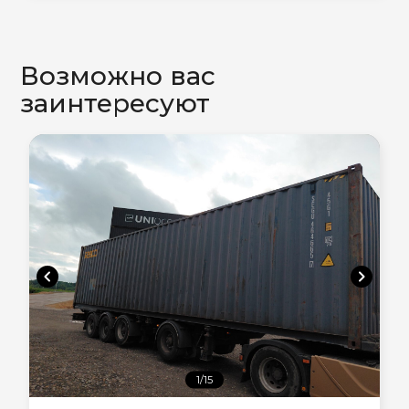
Возможно вас
заинтересуют
chevron_left
chevron_right
1/15