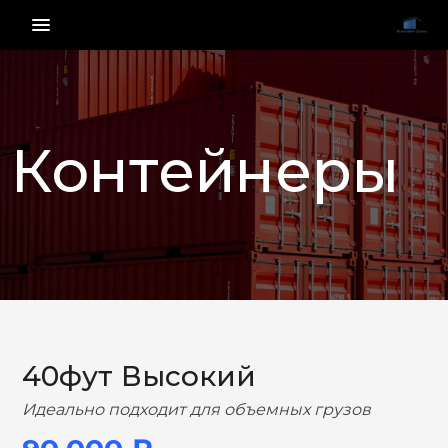
menu_vert
Контейнеры
НАЗАД
ВПЕРЕД
40фут Высокий
Идеально подходит для объемных грузов