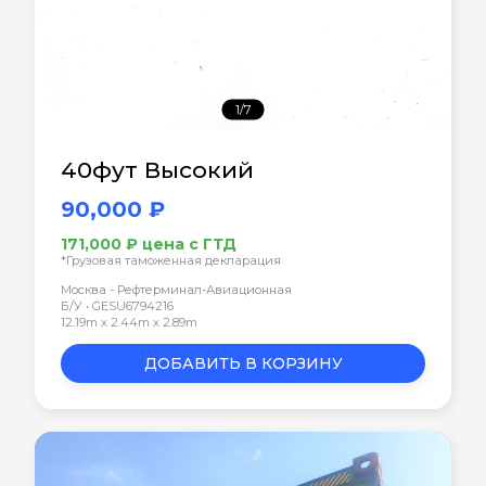
1/7
40фут Высокий
90,000 ₽
171,000 ₽ цена с ГТД
*Грузовая таможенная декларация
Москва - Рефтерминал-Авиационная
Б/У • GESU6794216
12.19m x 2.44m x 2.89m
ДОБАВИТЬ В КОРЗИНУ