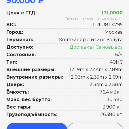
90,000 ₽
Цена с ГТД:
171,000₽
*Грузовая таможенная декларация
BIC:
TRLU8114795
Город:
Москва
Терминал:
Контейнер Лизинг Калуга
Доступно:
Доставка / Самовывоз
Состояние:
Б/У
Тип:
40HC
Внешние размеры:
12.19m x 2.44m x 2.89m
Внутренние размеры:
12.03m x 2.35m x 2.69m
Дверь:
2.34m x 2.58m
Ёмкость:
76.4 м3кг.
Макс. вес брутто:
30,480
Вес тары:
3,900 кг.
Грузоподъёмность:
26,580 кг.