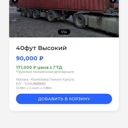
1/14
40фут Высокий
90,000 ₽
171,000 ₽ цена с ГТД
*Грузовая таможенная декларация
Москва - Контейнер Лизинг Калуга
Б/У • TGHU8689090
12.19m x 2.44m x 2.89m
ДОБАВИТЬ В КОРЗИНУ