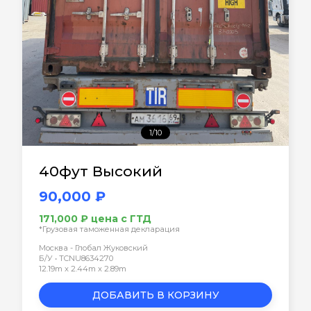
1/10
40фут Высокий
90,000 ₽
171,000 ₽ цена с ГТД
*Грузовая таможенная декларация
Москва - Глобал Жуковский
Б/У • TCNU8634270
12.19m x 2.44m x 2.89m
ДОБАВИТЬ В КОРЗИНУ