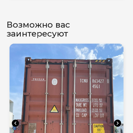
Возможно вас
заинтересуют
chevron_left
chevron_right