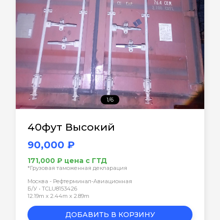
1/6
40фут Высокий
90,000 ₽
171,000 ₽ цена с ГТД
*Грузовая таможенная декларация
Москва - Рефтерминал-Авиационная
Б/У • TCLU8153426
12.19m x 2.44m x 2.89m
ДОБАВИТЬ В КОРЗИНУ