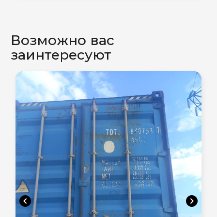
Возможно вас
заинтересуют
chevron_left
chevron_right