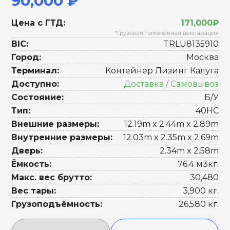
90,000 ₽
Цена с ГТД:
171,000₽
*Грузовая таможенная декларация
BIC:
TRLU8135910
Город:
Москва
Терминал:
Контейнер Лизинг Калуга
Доступно:
Доставка / Самовывоз
Состояние:
Б/У
Тип:
40HC
Внешние размеры:
12.19m x 2.44m x 2.89m
Внутренние размеры:
12.03m x 2.35m x 2.69m
Дверь:
2.34m x 2.58m
Ёмкость:
76.4 м3кг.
Макс. вес брутто:
30,480
Вес тары:
3,900 кг.
Грузоподъёмность:
26,580 кг.