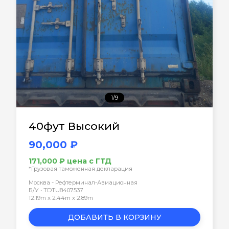
1/9
40фут Высокий
90,000 ₽
171,000 ₽ цена с ГТД
*Грузовая таможенная декларация
Москва - Рефтерминал-Авиационная
Б/У • TDTU8407537
12.19m x 2.44m x 2.89m
ДОБАВИТЬ В КОРЗИНУ