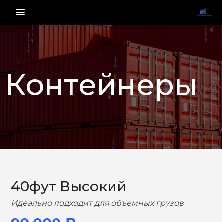
menu_vert
Контейнеры
НАЗАД
ВПЕРЕД
40фут Высокий
Идеально подходит для объемных грузов